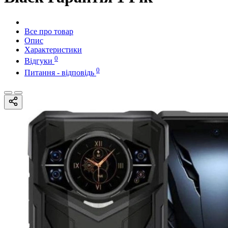
Все про товар
Опис
Характеристики
0
Відгуки
0
Питання - відповідь