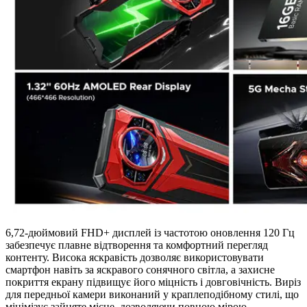
6,72-дюймовий FHD+ дисплей із частотою оновлення 120 Гц
забезпечує плавне відтворення та комфортний перегляд
контенту. Висока яскравість дозволяє використовувати
смартфон навіть за яскравого сонячного світла, а захисне
покриття екрану підвищує його міцність і довговічність. Виріз
для передньої камери виконаний у краплеподібному стилі, що
мінімізує зайняте місце, дозволяючи повною мірою