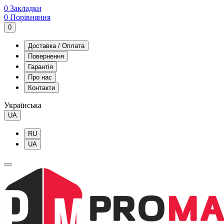
0
Закладки
0
Порівняння
0
Доставка / Оплата
Повернення
Гарантія
Про нас
Контакти
Українська
UA
RU
UA