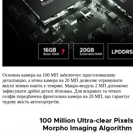
Основна камера на 100 МП забезпечує приголомшливу
деталізацію, а нічна камера на 20 МП дозволяє отримувати
якісні знімки навіть у темряві. Макро-модуль 2 МП допоможе
зафіксувати дрібні деталі зблизька. Для яскравих та чітких
селфів передбачена фронтальна камера на 20 МП, що гарантує
чудову якість автопортретів.