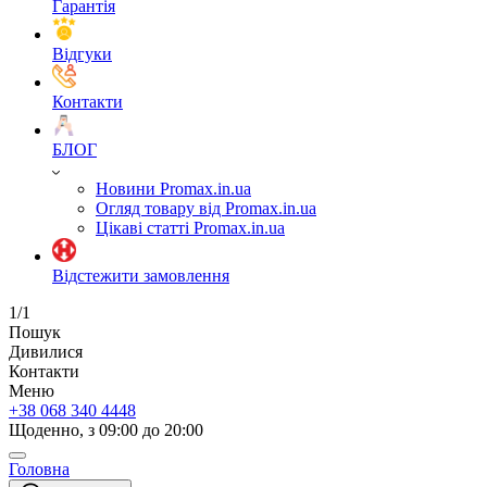
Гарантія
Відгуки
Контакти
БЛОГ
Новини Promax.in.ua
Огляд товару від Promax.in.ua
Цікаві статті Promax.in.ua
Відстежити замовлення
1/1
Пошук
Дивилися
Контакти
Меню
+38 068 340 4448
Щоденно, з 09:00 до 20:00
Головна