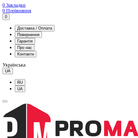
0
Закладки
0
Порівняння
0
Доставка / Оплата
Повернення
Гарантія
Про нас
Контакти
Українська
UA
RU
UA