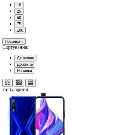
16
25
50
75
100
Новинки
Сортування:
Дешевше
Дорожче
Новинки
Популярний