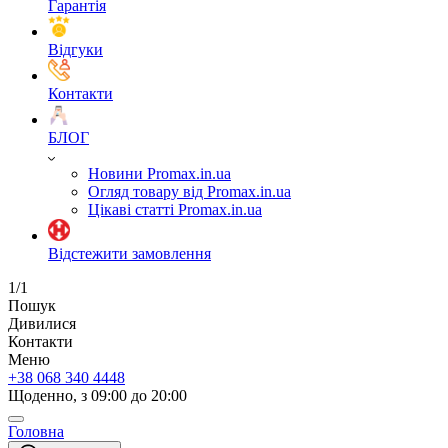
Гарантія
Відгуки
Контакти
БЛОГ
Новини Promax.in.ua
Огляд товару від Promax.in.ua
Цікаві статті Promax.in.ua
Відстежити замовлення
1/1
Пошук
Дивилися
Контакти
Меню
+38 068 340 4448
Щоденно, з 09:00 до 20:00
Головна