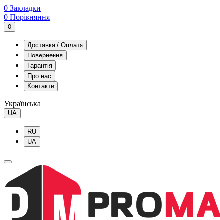
0
Закладки
0
Порівняння
0
Доставка / Оплата
Повернення
Гарантія
Про нас
Контакти
Українська
UA
RU
UA