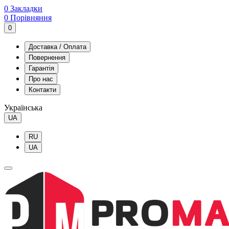
0
Закладки
0
Порівняння
0
Доставка / Оплата
Повернення
Гарантія
Про нас
Контакти
Українська
UA
RU
UA