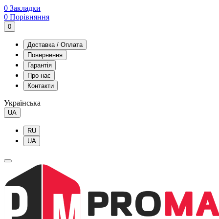
0
Закладки
0
Порівняння
0
Доставка / Оплата
Повернення
Гарантія
Про нас
Контакти
Українська
UA
RU
UA