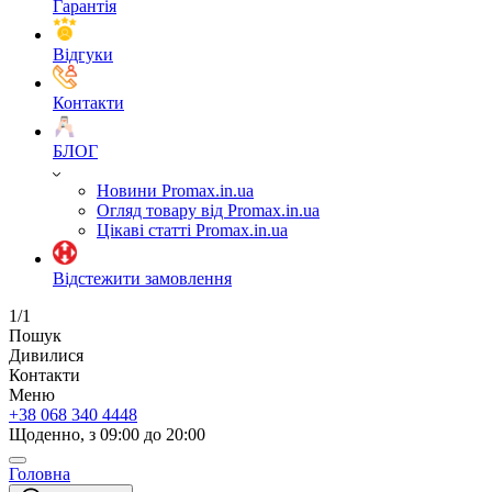
Гарантія
Відгуки
Контакти
БЛОГ
Новини Promax.in.ua
Огляд товару від Promax.in.ua
Цікаві статті Promax.in.ua
Відстежити замовлення
1/1
Пошук
Дивилися
Контакти
Меню
+38 068 340 4448
Щоденно, з 09:00 до 20:00
Головна