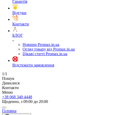
Гарантія
Відгуки
Контакти
БЛОГ
Новини Promax.in.ua
Огляд товару від Promax.in.ua
Цікаві статті Promax.in.ua
Відстежити замовлення
1/1
Пошук
Дивилися
Контакти
Меню
+38 068 340 4448
Щоденно, з 09:00 до 20:00
Головна