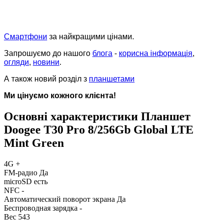
Смартфони
за найкращими цінами.
Запрошуємо до нашого
блога
-
корисна інформація
,
огляди
,
новини
.
А також новий розділ з
планшетами
Ми цінуємо кожного клієнта!
Основні характеристики Планшет
Doogee T30 Pro 8/256Gb Global LTE
Mint Green
4G
+
FM-радио
Да
microSD
есть
NFC
-
Автоматический поворот экрана
Да
Беспроводная зарядка
-
Вес
543