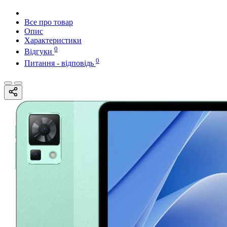
Все про товар
Опис
Характеристики
0
Відгуки
0
Питання - відповідь