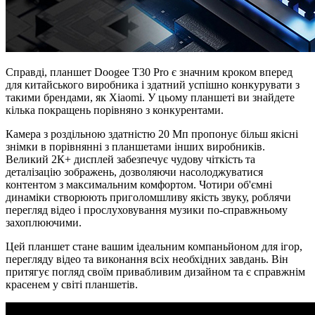
Справді, планшет Doogee T30 Pro є значним кроком вперед
для китайського виробника і здатний успішно конкурувати з
такими брендами, як Xiaomi. У цьому планшеті ви знайдете
кілька покращень порівняно з конкурентами.
Камера з роздільною здатністю 20 Мп пропонує більш якісні
знімки в порівнянні з планшетами інших виробників.
Великий 2К+ дисплей забезпечує чудову чіткість та
деталізацію зображень, дозволяючи насолоджуватися
контентом з максимальним комфортом. Чотири об'ємні
динаміки створюють приголомшливу якість звуку, роблячи
перегляд відео і прослуховування музики по-справжньому
захоплюючими.
Цей планшет стане вашим ідеальним компаньйоном для ігор,
перегляду відео та виконання всіх необхідних завдань. Він
притягує погляд своїм привабливим дизайном та є справжнім
красенем у світі планшетів.