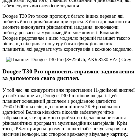
додатками. Крім того, планшет оснащений 4 динаміками, які
забезпечують високоякісне звучання.
Doogee T30 Pro також пропонує багато інших переваг, які
роблять його привабливим пристроєм. З його допомогою ви
зможете виконувати різноманітні завдання, включаючи
роботу, розваги та мультимедійні можливості. Компанія
Doogee представляє з цією моделлю перший планшет такого
рівня, що відкриває нову еру багатофункціональних
планшетів, які радуватимуть користувачів з кожною моделлю.
Doogee T30 Pro приносить справжнє задоволення
за допомогою свого дисплея.
У той час, як конкуренти вже представили 11-дюймові дисплеї
у своїх планшетах, Doogee T30 Pro пішов ще далі. Цей
планшет оснащений дисплеєм з роздільною здатністю
2560х1600 пікселів, що є повноцінним 2К + роздільною
здатністю! Велика кількість пікселів забезпечує чітке
зображення, яке приємно сприймати під час використання
різноманітних програм та мультимедійних матеріалів. Крім
того, IPS-матриця на цьому планшеті забезпечує яскраві та
насичені кольори, що створює вражаючу візуальну картину.