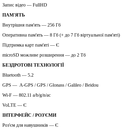
Запис відео — FullHD
ПАМ'ЯТЬ
Внутрішня пам'ять — 256 Гб
Оперативна пам'ять — 8 Гб (+ до 7 Гб віртуальної пам'яті)
Підтримка карт пам'яті — Є
microSD можливе розширення — до 2 Тб
БЕЗДРОТОВІ ТЕХНОЛОГІЇ
Bluetooth — 5.2
GPS — A-GPS / GPS / Glonass / Galileo / Beidou
Wi-F — 802.11 a/b/g/n/ac
VoLTE — Є
ІНТЕРФЕЙС / РОЗ'ЄМИ
Роз'єм для навушників — Є