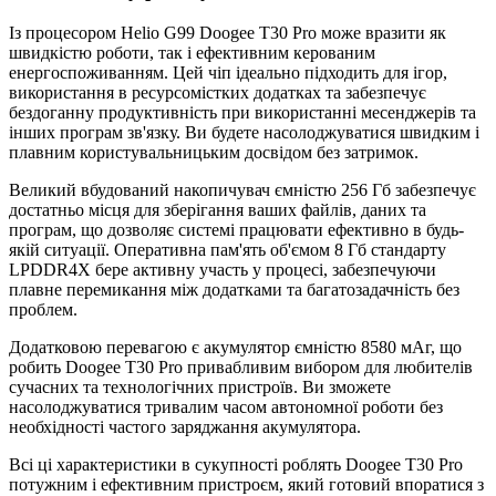
Із процесором Helio G99 Doogee T30 Pro може вразити як
швидкістю роботи, так і ефективним керованим
енергоспоживанням. Цей чіп ідеально підходить для ігор,
використання в ресурсомістких додатках та забезпечує
бездоганну продуктивність при використанні месенджерів та
інших програм зв'язку. Ви будете насолоджуватися швидким і
плавним користувальницьким досвідом без затримок.
Великий вбудований накопичувач ємністю 256 Гб забезпечує
достатньо місця для зберігання ваших файлів, даних та
програм, що дозволяє системі працювати ефективно в будь-
якій ситуації. Оперативна пам'ять об'ємом 8 Гб стандарту
LPDDR4X бере активну участь у процесі, забезпечуючи
плавне перемикання між додатками та багатозадачність без
проблем.
Додатковою перевагою є акумулятор ємністю 8580 мАг, що
робить Doogee T30 Pro привабливим вибором для любителів
сучасних та технологічних пристроїв. Ви зможете
насолоджуватися тривалим часом автономної роботи без
необхідності частого заряджання акумулятора.
Всі ці характеристики в сукупності роблять Doogee T30 Pro
потужним і ефективним пристроєм, який готовий впоратися з