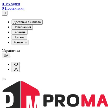
0
Закладки
0
Порівняння
0
Доставка / Оплата
Повернення
Гарантія
Про нас
Контакти
Українська
UA
RU
UA