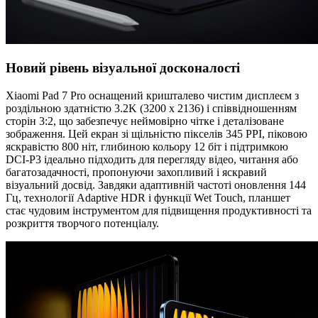
Новий рівень візуальної досконалості
Xiaomi Pad 7 Pro оснащений кришталево чистим дисплеєм з
роздільною здатністю 3.2K (3200 x 2136) і співвідношенням
сторін 3:2, що забезпечує неймовірно чітке і деталізоване
зображення. Цей екран зі щільністю пікселів 345 PPI, піковою
яскравістю 800 ніт, глибиною кольору 12 біт і підтримкою
DCI-P3 ідеально підходить для перегляду відео, читання або
багатозадачності, пропонуючи захопливий і яскравий
візуальний досвід. Завдяки адаптивній частоті оновлення 144
Гц, технології Adaptive HDR і функції Wet Touch, планшет
стає чудовим інструментом для підвищення продуктивності та
розкриття творчого потенціалу.