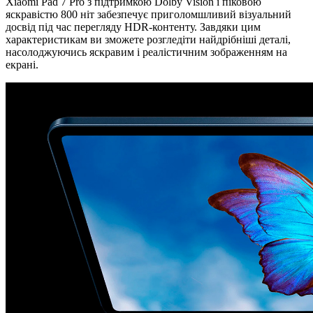
Xiaomi Pad 7 Pro з підтримкою Dolby Vision і піковою
яскравістю 800 ніт забезпечує приголомшливий візуальний
досвід під час перегляду HDR-контенту. Завдяки цим
характеристикам ви зможете розгледіти найдрібніші деталі,
насолоджуючись яскравим і реалістичним зображенням на
екрані.