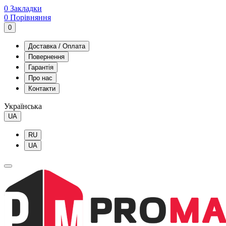
0
Закладки
0
Порівняння
0
Доставка / Оплата
Повернення
Гарантія
Про нас
Контакти
Українська
UA
RU
UA