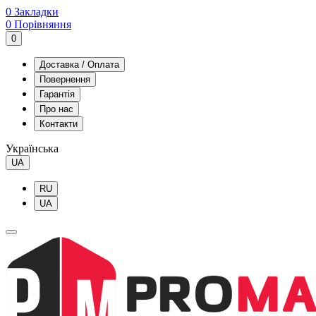
0
Закладки
0
Порівняння
0
Доставка / Оплата
Повернення
Гарантія
Про нас
Контакти
Українська
UA
RU
UA