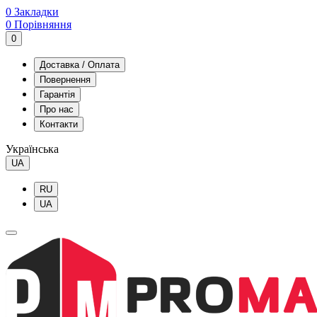
0
Закладки
0
Порівняння
0
Доставка / Оплата
Повернення
Гарантія
Про нас
Контакти
Українська
UA
RU
UA