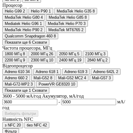
Процесор
Helio G99
2
Helio P90
1
MediaTek Helio G35
8
MediaTek Helio G80
4
MediaTek Helio G85
8
Mediatek Helio G96
1
MediaTek Helio P70
3
MediaTek Helio P90
2
MediaTek MT6765
2
Qualcomm Snapdragon 460
8
Показати ще 6
Сховати
Частота процесора, МГц
1800 МГц
8
2000 МГц
26
2050 МГц
5
2100 МГц
3
2200 МГц
9
2300 МГц
10
2400 МГц
19
2840 МГц
2
Відеопроцесор
Adreno 610
34
Adreno 618
1
Adreno 619
3
Adreno 642L
2
Adreno 660
2
Mali-G52
8
Mali-G52 MC2
4
Mali-G57
3
Mali-G72-MP2
3
PowerVR GE8320
10
Показати ще 1
Сховати
3600
-
5000
мА/год
Акумулятор, мА/год
-
мА/
год
Виберіть фільтри
Наявність NFC
з NFC
20
без NFC
42
Фільтр