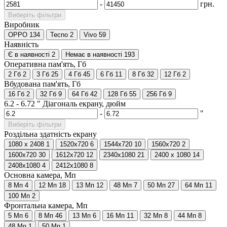
-
грн.
Виберіть фільтри
Виробник
OPPO
134
Tecno
2
Vivo
59
Наявність
Є в наявності
2
Немає в наявності
193
Оперативна пам'ять, Гб
2 Гб
2
3 Гб
25
4 Гб
45
6 Гб
11
8 Гб
32
12 Гб
2
Вбудована пам'ять, Гб
16 Гб
2
32 Гб
9
64 Гб
42
128 Гб
55
256 Гб
9
6.2
-
6.72
″
Діагональ екрану, дюйм
-
″
Виберіть фільтри
Роздільна здатність екрану
1080 x 2408
1
1520x720
6
1544x720
10
1560x720
2
1600x720
30
1612х720
12
2340x1080
21
2400 x 1080
14
2408х1080
4
2412х1080
8
Основна камера, Мп
8 Мп
4
12 Мп
18
13 Мп
12
48 Мп
7
50 Мп
27
64 Мп
11
100 Мп
2
Фронтальна камера, Мп
5 Мп
6
8 Мп
46
13 Мп
6
16 Мп
11
32 Мп
8
44 Мп
8
48 Мп
1
50 Мп
1