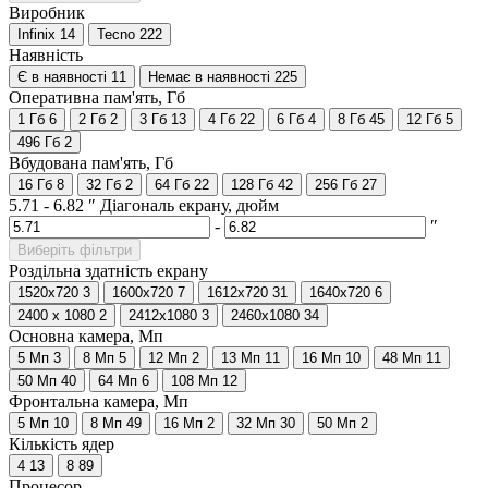
Виробник
Infinix
14
Tecno
222
Наявність
Є в наявності
11
Немає в наявності
225
Оперативна пам'ять, Гб
1 Гб
6
2 Гб
2
3 Гб
13
4 Гб
22
6 Гб
4
8 Гб
45
12 Гб
5
496 Гб
2
Вбудована пам'ять, Гб
16 Гб
8
32 Гб
2
64 Гб
22
128 Гб
42
256 Гб
27
5.71
-
6.82
″
Діагональ екрану, дюйм
-
″
Виберіть фільтри
Роздільна здатність екрану
1520х720
3
1600x720
7
1612х720
31
1640x720
6
2400 x 1080
2
2412х1080
3
2460x1080
34
Основна камера, Мп
5 Мп
3
8 Мп
5
12 Мп
2
13 Мп
11
16 Мп
10
48 Мп
11
50 Мп
40
64 Мп
6
108 Мп
12
Фронтальна камера, Мп
5 Мп
10
8 Мп
49
16 Мп
2
32 Мп
30
50 Мп
2
Кількість ядер
4
13
8
89
Процесор