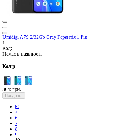
Umidigi A7S 2/32Gb Gray Гарантія 1 Рік
1
Код:
Немає в наявності
Колір
3045грн.
Продано!
|<
<
6
7
8
9