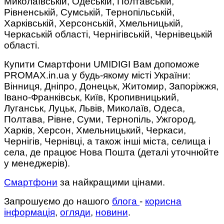
Миколаївській, Одеській, Полтавській,
Рівненській, Сумській, Тернопільській,
Харківській, Херсонській, Хмельницькій,
Черкаській області, Чернігівській, Чернівецькій
області.
Купити Смартфони UMIDIGI Вам допоможе
PROMAX.in.ua у будь-якому місті України:
Вінниця, Дніпро, Донецьк, Житомир, Запоріжжя,
Івано-Франківськ, Київ, Кропивницький,
Луганськ, Луцьк, Львів, Миколаїв, Одеса,
Полтава, Рівне, Суми, Тернопіль, Ужгород,
Харків, Херсон, Хмельницький, Черкаси,
Чернігів, Чернівці, а також інші міста, селища і
села, де працює Нова Пошта (деталі уточнюйте
у менеджерів).
Смартфони
за найкращими цінами.
Запрошуємо до нашого
блога
-
корисна
інформація
,
огляди
,
новини
.