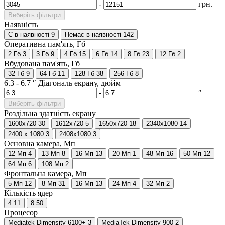
-
грн.
Виберіть фільтри
Наявність
Є в наявності
9
Немає в наявності
142
Оперативна пам'ять, Гб
2 Гб
3
3 Гб
9
4 Гб
15
6 Гб
14
8 Гб
23
12 Гб
2
Вбудована пам'ять, Гб
32 Гб
9
64 Гб
11
128 Гб
38
256 Гб
8
6.3
-
6.7
″
Діагональ екрану, дюйм
-
″
Виберіть фільтри
Роздільна здатність екрану
1600x720
30
1612х720
5
1650x720
18
2340x1080
14
2400 x 1080
3
2408х1080
3
Основна камера, Мп
12 Мп
4
13 Мп
8
16 Мп
13
20 Мп
1
48 Мп
16
50 Мп
12
64 Мп
6
108 Мп
2
Фронтальна камера, Мп
5 Мп
12
8 Мп
31
16 Мп
13
24 Мп
4
32 Мп
2
Кількість ядер
4
11
8
50
Процесор
Mediatek Dimensity 6100+
3
MediaTek Dimensity 900
2