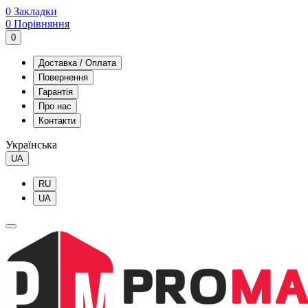
0
Закладки
0
Порівняння
0
Доставка / Оплата
Повернення
Гарантія
Про нас
Контакти
Українська
UA
RU
UA