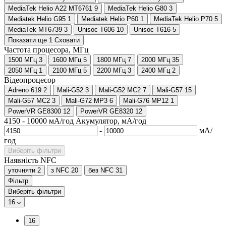
MediaTek Helio A22 MT6761
9
MediaTek Helio G80
3
Mediatek Helio G95
1
Mediatek Helio P60
1
MediaTek Helio P70
5
MediaTek MT6739
3
Unisoc T606
10
Unisoc T616
5
Показати ще 1
Сховати
Частота процесора, МГц
1500 МГц
3
1600 МГц
5
1800 МГц
7
2000 МГц
35
2050 МГц
1
2100 МГц
5
2200 МГц
3
2400 МГц
2
Відеопроцесор
Adreno 619
2
Mali-G52
3
Mali-G52 MC2
7
Mali-G57
15
Mali-G57 MC2
3
Mali-G72 MP3
6
Mali-G76 MP12
1
PowerVR GE8300
12
PowerVR GE8320
12
4150
-
10000
мА/год
Акумулятор, мА/год
-
мА/
год
Виберіть фільтри
Наявність NFC
уточняти
2
з NFC
20
без NFC
31
Фільтр
Виберіть фільтри
16
16