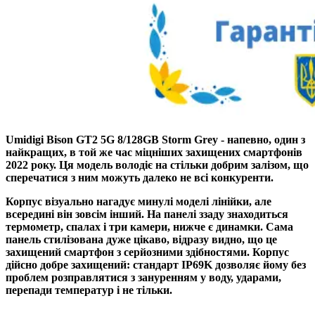
Umidigi Bison GT2 5G 8/128GB Storm Grey - напевно, один з
найкращих, в той же час міцніших захищених смартфонів
2022 року. Ця модель володіє на стільки добрим залізом, що
сперечатися з ним можуть далеко не всі конкуренти.
Корпус візуально нагадує минулі моделі лінійки, але
всередині він зовсім інший. На панелі ззаду знаходиться
термометр, спалах і три камери, нижче є динамки. Сама
панель стилізована дуже цікаво, відразу видно, що це
захищений смартфон з серйозними здібностями. Корпус
дійсно добре захищений: стандарт IP69K дозволяє йому без
проблем розправлятися з зануренням у воду, ударами,
перепади температур і не тільки.