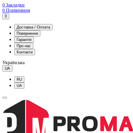
0
Закладки
0
Порівняння
0
Доставка / Оплата
Повернення
Гарантія
Про нас
Контакти
Українська
UA
RU
UA