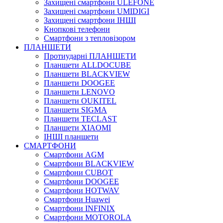
Захищені смартфони ULEFONE
Захищені смартфони UMIDIGI
Захищені смартфони ІНШІ
Кнопкові телефони
Смартфони з тепловізором
ПЛАНШЕТИ
Протиударні ПЛАНШЕТИ
Планшети ALLDOCUBE
Планшети BLACKVIEW
Планшети DOOGEE
Планшети LENOVO
Планшети OUKITEL
Планшети SIGMA
Планшети TECLAST
Планшети XIAOMI
ІНШІ планшети
СМАРТФОНИ
Cмартфони AGM
Смартфони BLACKVIEW
Смартфони CUBOT
Смартфони DOOGEE
Смартфони HOTWAV
Смартфони Huawei
Смартфони INFINIX
Смартфони MOTOROLA