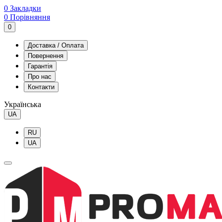
0
Закладки
0
Порівняння
0
Доставка / Оплата
Повернення
Гарантія
Про нас
Контакти
Українська
UA
RU
UA