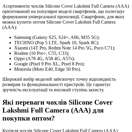
Асортименти чохлів Silicone Cover Lakshmi Full Camera (AAA)
орієнтований на популярні моделі смартфонів, що полегшує
формування універсальної пропозиції. Смартфони, для яких
можна купити оптом Silicone Cover Lakshmi Full Camera
(AAA):
Samsung (Galaxy S25, S24+, A06, M35 5G);
TECHNO (Pop 5 LTE, Spark 10, Spark 8C);
Xiaomi (14T Pro, Redmi Note 14 Pro 5G, Poco C71);
Realme (10 Pro+, C55, C33);
Oppo (A78 4G, A58 4G, A57s);
Google (Pixel 9 Pro XL, Pixel 8 Pro);
Motorola (Moto E40, Edge 50 Pro).
Широкий вибір моделей забезпечує точну відповідність
розмірам та функціональності пристроїв. Це гарантує
зручність експлуатації та високий ступінь захисту.
Які переваги чохлів Silicone Cover
Lakshmi Full Camera (AAA) для
покупки оптом?
Купівля чохлів Silicone Cover Lakshmi Full Camera (AAA)