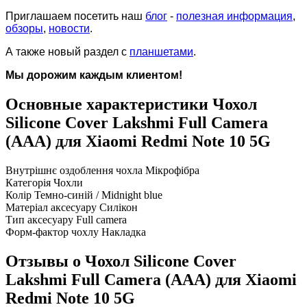
Приглашаем посетить наш
блог
-
полезная информация
,
обзоры
,
новости
.
А также новый раздел с
планшетами
.
Мы дорожим каждым клиентом!
Основные характеристики Чохол
Silicone Cover Lakshmi Full Camera
(AAA) для Xiaomi Redmi Note 10 5G
Внутрішнє оздоблення чохла
Мікрофібра
Категорія
Чохли
Колір
Темно-синій / Midnight blue
Матеріал аксесуару
Силікон
Тип аксесуару
Full camera
Форм-фактор чохлу
Накладка
Отзывы о Чохол Silicone Cover
Lakshmi Full Camera (AAA) для Xiaomi
Redmi Note 10 5G