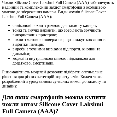
Чохли Silicone Cover Lakshmi Full Camera (AAA) забезпечують
надійний та комплексний захист смартфонів з особливою
увагою до збереження камери. Види чохлів Silicone Cover
Lakshmi Full Camera (AAA):
силіконові чохли з рамкою для захисту камери;
тонкі та гнучкі варіанти, що зберігають зручність
використання пристрою;
чохли з матовою поверхнею, що знижує ковзання та
відбитки пальців;
вироби з точними вирізами під порти, кнопки та
динаміки;
моделі із внутрішньою м'якою підкладкою для
додаткової амортизації.
Різноманітність моделей дозволяє підібрати оптимальне
рішення для різних категорій користувачів. Кожен чохол
розроблений з урахуванням сучасних вимог до захисту та
дизайну.
Для яких смартфонів можна купити
чохли оптом Silicone Cover Lakshmi
Full Camera (AAA)?