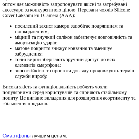
оптом дає можливість запропонувати якісні та затребувані
аксесуари за конкурентною ціною. Переваги чохлів Silicone
Cover Lakshmi Full Camera (AAA):
посилений захист камери запобігає подряпинам та
пошкодженням;
міцний та гнучкий силікон забезпечує довговічність та
амортизацію ударів;
матове покриття знижує ковзання та зменшує
забруднення;
точні вирізи зберігають зручний доступ до всіх
елементів смартфона;
зносостійкість та простота догляду продовжують термін
служби виробу.
Висока якість та функціональність роблять чохли
популярними серед користувачів та сприяють стабільному
попиту. Це вигідне вкладення для розширення асортименту та
збільшення продажів.
Смартфоны
лучшим ценам.