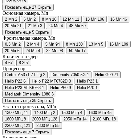
1280×720
8
Показать еще 27
Скрыть
Основная камера, Мп
2 Мп
2
5 Мп
2
8 Мп
16
12 Мп
11
13 Мп
106
16 Мп
46
20 Мп
21
21 Мп
3
24 Мп
4
48 Мп
69
Показать еще 5
Скрыть
Фронтальная камера, Мп
0.3 Мп
2
2 Мп
4
5 Мп
94
8 Мп
130
13 Мп
5
16 Мп
109
20 Мп
6
24 Мп
4
32 Мп
98
50 Мп
17
Количество ядер
4
67
8
397
Процессор
Cortex-A53 (1.7 ГГц)
2
Dimencity 7050 5G
1
Helio G99
71
Helio P22
6
Helio P22 MT6762D
3
Helio P23
1
Helio P23 MTK6763
1
Helio P60
9
Helio P70
1
Mediatek Dimensity 1080
3
Показать еще 39
Скрыть
Частота процессора, МГц
1300 МГц
11
1400 МГц
2
1500 МГц
4
1600 МГц
45
1800 МГц
8
2000 МГц
128
2050 МГц
14
2100 МГц
18
2200 МГц
121
2300 МГц
55
Показать еще 7
Скрыть
Видеопроцессор