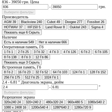
836
-
39050
грн.
Цена
-
грн.
Выберите фильтры
Производитель
AGM
39
Blackview
240
Cubot
49
Doogee
277
Fossibot
26
HOTWAV
37
IIIF150
5
Land Rover
8
Oukitel
243
Sigma
4
Показать еще 6
Скрыть
Наличие
Есть в наличии
549
Нет в наличии
666
Оперативная память, Гб
1 Гб
1
2 Гб
25
3 Гб
32
4 Гб
3
4 Гб
126
6 Гб
2
6 Гб
105
8 Гб
138
8 Гб
3
12 Гб
86
Показать еще 3
Скрыть
Встроенная память, Гб
8 Гб
2
16 Гб
23
32 Гб
52
64 Гб
103
124 Гб
1
128 Гб
152
256 Гб
175
512 Гб
25
1024 Гб
1
2.4
-
6.81
″
Диагональ экрана, дюйм
-
″
Выберите фильтры
Разрешение экрана
320x240
24
320×240
2
480x320
24
960x480
5
1080x540
2
1080 x 2408
16
1200x540
4
1280*640
2
1280x720
9