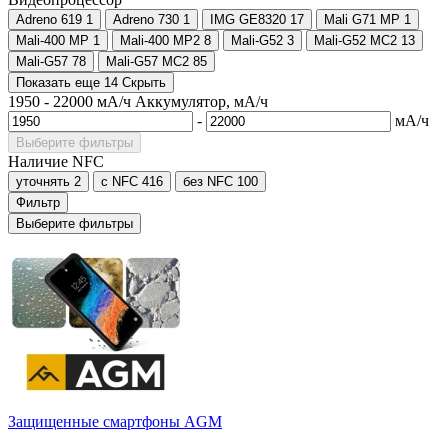
Adreno 619
1
Adreno 730
1
IMG GE8320
17
Mali G71 MP
1
Mali-400 MP
1
Mali-400 MP2
8
Mali-G52
3
Mali-G52 MC2
13
Mali-G57
78
Mali-G57 MC2
85
Показать еще 14
Скрыть
1950
-
22000
мА/ч
Аккумулятор, мА/ч
-
мА/ч
Выберите фильтры
Наличие NFC
уточнять
2
с NFC
416
без NFC
100
Фильтр
Выберите фильтры
Защищенные смартфоны AGM