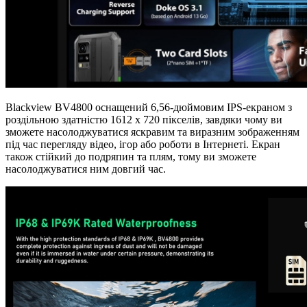
Blackview BV4800 оснащений 6,56-дюймовим IPS-екраном з
роздільною здатністю 1612 x 720 пікселів, завдяки чому ви
зможете насолоджуватися яскравим та виразним зображенням
під час перегляду відео, ігор або роботи в Інтернеті. Екран
також стійкий до подряпин та плям, тому ви зможете
насолоджуватися ним довгий час.