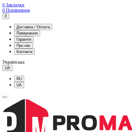
0
Закладки
0
Порівняння
0
Доставка / Оплата
Повернення
Гарантія
Про нас
Контакти
Українська
UA
RU
UA