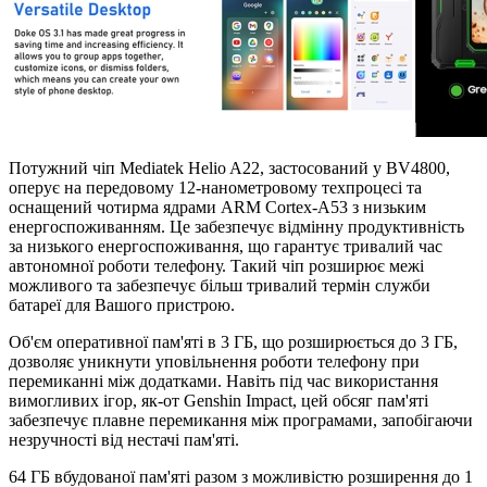
Потужний чіп Mediatek Helio A22, застосований у BV4800,
оперує на передовому 12-нанометровому техпроцесі та
оснащений чотирма ядрами ARM Cortex-A53 з низьким
енергоспоживанням. Це забезпечує відмінну продуктивність
за низького енергоспоживання, що гарантує тривалий час
автономної роботи телефону. Такий чіп розширює межі
можливого та забезпечує більш тривалий термін служби
батареї для Вашого пристрою.
Об'єм оперативної пам'яті в 3 ГБ, що розширюється до 3 ГБ,
дозволяє уникнути уповільнення роботи телефону при
перемиканні між додатками. Навіть під час використання
вимогливих ігор, як-от Genshin Impact, цей обсяг пам'яті
забезпечує плавне перемикання між програмами, запобігаючи
незручності від нестачі пам'яті.
64 ГБ вбудованої пам'яті разом з можливістю розширення до 1