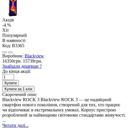
Акція
-4 %
Хіт
Популярний
В наявності
Код:
B3365
Виробник:
Blackview
16350грн.
15739грн.
Знайшли дешевше ?
До кінця акції:
Купити
Купити за 1 клiк
Скорочений опис
Blackview ROCK 3 Blackview ROCK 3 — це надміцний
смартфон нового покоління, створений для тих, хто працює
чи відпочиває в екстремальних умовах. Корпус пристрою
розроблений за найвищими світовими стандартами живучості.
...
Читати далі...