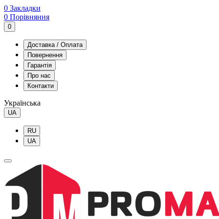
0
Закладки
0
Порівняння
0
Доставка / Оплата
Повернення
Гарантія
Про нас
Контакти
Українська
UA
RU
UA