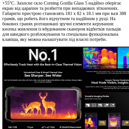
+55°C. Захисне скло Corning Gorilla Glass 5 надійно оберігає
екран від царапин та розбиття при випадкових зіткненнях.
Габарити пристрою становлять 181 x 82 x 18.1 мм при вазі 388
грамів, що робить його відчутним та надійним у руці. На
бокових гранях розташовані зручні елементи керування:
кнопка живлення із вбудованим сканером відбитків пальців
для швидкого розблокування та спеціальна функціональна
клавіша, яку можна налаштувати під власні потреби.