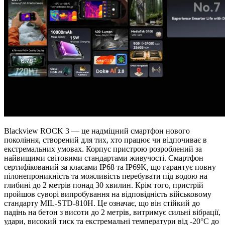
Blackview ROCK 3 — це надміцний смартфон нового
покоління, створений для тих, хто працює чи відпочиває в
екстремальних умовах. Корпус пристрою розроблений за
найвищими світовими стандартами живучості. Смартфон
сертифікований за класами IP68 та IP69K, що гарантує повну
пілонепроникність та можливість перебувати під водою на
глибині до 2 метрів понад 30 хвилин. Крім того, пристрій
пройшов суворі випробування на відповідність військовому
стандарту MIL-STD-810H. Це означає, що він стійкий до
падінь на бетон з висоти до 2 метрів, витримує сильні вібрації,
удари, високий тиск та екстремальні температури від -20°C до