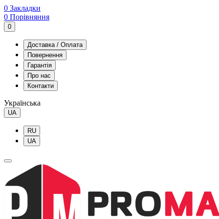
0
Закладки
0
Порівняння
0
Доставка / Оплата
Повернення
Гарантія
Про нас
Контакти
Українська
UA
RU
UA