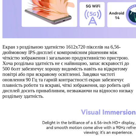
Екран з роздільною здатністю 1612x720 пікселів на 6,56-
дюймовому IPS-дисплеї є компромісним рішенням між
чіткістю зображення і загальною продуктивністю пристрою.
Хоча роздільна здатність не є найвищою, запас яскравості до
500 болт забезпечує хорошу видимість навіть на відкритому
повітрі або при яскравому освітленні. Завдяки частоті
оновлення 90 Гц та гарній контрастності екран забезпечує
плавність роботи та яскраві, чіткі зображення, що робить цей
дисплей досить привабливим, незважаючи на відносно низьку
роздільну здатність.