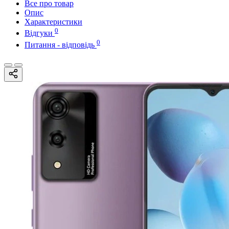
Все про товар
Опис
Характеристики
0
Відгуки
0
Питання - відповідь