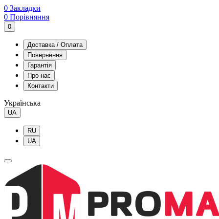
0
Закладки
0
Порівняння
0
Доставка / Оплата
Повернення
Гарантія
Про нас
Контакти
Українська
UA
RU
UA