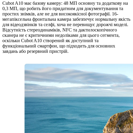
Cubot A10 має базову камеру: 48 МП основну та додаткову на
0,3 МП, що робить його придатним для документування та
простих знімків, але не для високоякісної фотографії. 16-
мегапіксельна фронтальна камера забезпечує нормальну якість
для відеодзвінків та селфі, хоча не перевищує дорожчі моделі.
Відсутність стереодинаміків, NFC та дактилоскопічного
сканера не є критичними недоліками для цього сегмента,
оскільки Cubot A10 створений як доступний та
функціональний смартфон, що підходить для основних
завдань або резервний пристрій.