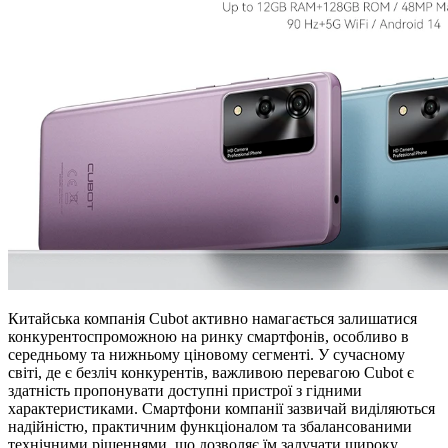
Китайська компанія Cubot активно намагається залишатися
конкурентоспроможною на ринку смартфонів, особливо в
середньому та нижньому ціновому сегменті. У сучасному
світі, де є безліч конкурентів, важливою перевагою Cubot є
здатність пропонувати доступні пристрої з гідними
характеристиками. Смартфони компанії зазвичай виділяються
надійністю, практичним функціоналом та збалансованими
технічними рішеннями, що дозволяє їм залучати широку