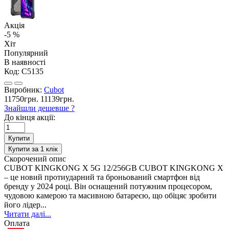
Акція
-5 %
Хіт
Популярний
В наявності
Код:
C5135
Виробник:
Cubot
11750грн.
11139грн.
Знайшли дешевше ?
До кінця акції:
Купити
Купити за 1 клiк
Скорочений опис
CUBOT KINGKONG X 5G 12/256GB CUBOT KINGKONG X
– це новий протиударний та броньований смартфон від
бренду у 2024 році. Він оснащений потужним процесором,
чудовою камерою та масивною батареєю, що обіцяє зробити
його лідер...
Читати далі...
Оплата