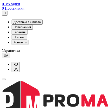
0
Закладки
0
Порівняння
0
Доставка / Оплата
Повернення
Гарантія
Про нас
Контакти
Українська
UA
RU
UA