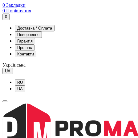
0
Закладки
0
Порівняння
0
Доставка / Оплата
Повернення
Гарантія
Про нас
Контакти
Українська
UA
RU
UA