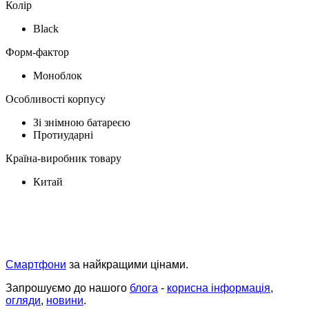
Колір
Black
Форм-фактор
Моноблок
Особливості корпусу
Зі знімною батареєю
Протиударні
Країна-виробник товару
Китай
Смартфони
за найкращими цінами.
Запрошуємо до нашого
блога
-
корисна інформація
,
огляди
,
новини
.