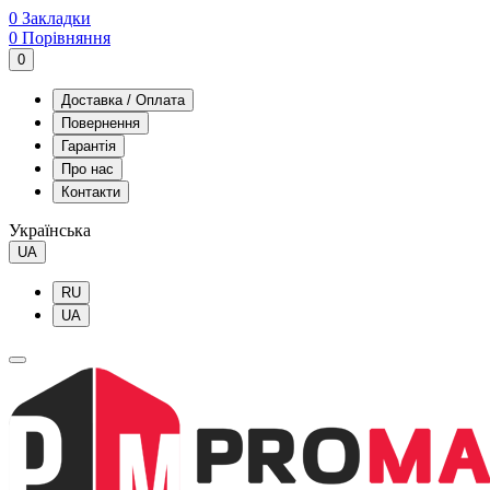
0
Закладки
0
Порівняння
0
Доставка / Оплата
Повернення
Гарантія
Про нас
Контакти
Українська
UA
RU
UA