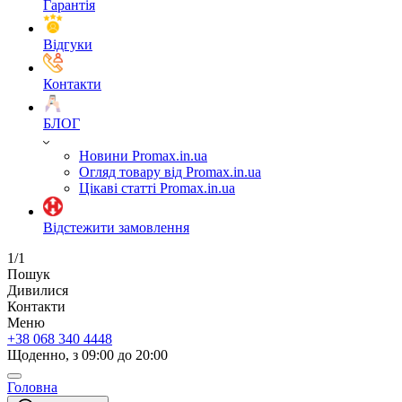
Гарантія
Відгуки
Контакти
БЛОГ
Новини Promax.in.ua
Огляд товару від Promax.in.ua
Цікаві статті Promax.in.ua
Відстежити замовлення
1/1
Пошук
Дивилися
Контакти
Меню
+38 068 340 4448
Щоденно, з 09:00 до 20:00
Головна