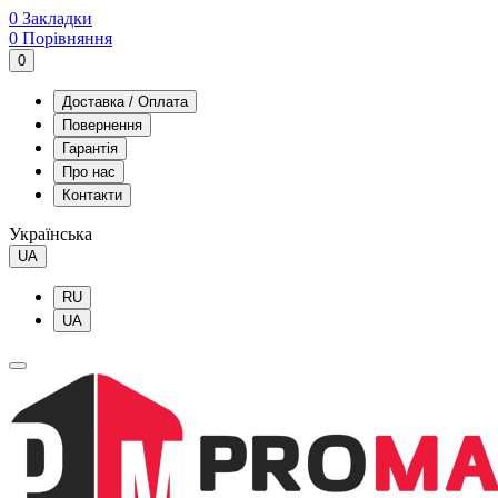
0
Закладки
0
Порівняння
0
Доставка / Оплата
Повернення
Гарантія
Про нас
Контакти
Українська
UA
RU
UA