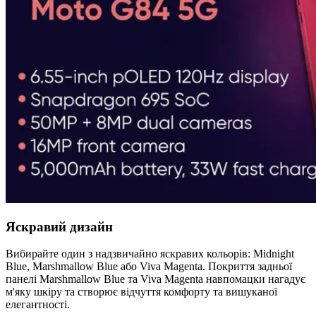
Яскравий дизайн
Вибирайте один з надзвичайно яскравих кольорів: Midnight
Blue, Marshmallow Blue або Viva Magenta. Покриття задньої
панелі Marshmallow Blue та Viva Magenta навпомацки нагадує
м'яку шкіру та створює відчуття комфорту та вишуканої
елегантності.