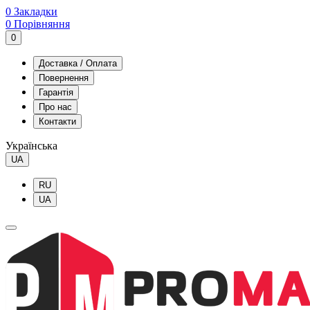
0
Закладки
0
Порівняння
0
Доставка / Оплата
Повернення
Гарантія
Про нас
Контакти
Українська
UA
RU
UA