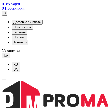
0
Закладки
0
Порівняння
0
Доставка / Оплата
Повернення
Гарантія
Про нас
Контакти
Українська
UA
RU
UA