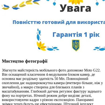
Мистецтво фотографії
Збагнути майстерність мобільного фото допоможе Moto G22.
Він оснащений класичним 4-модульним блоком камер, де
основна має роздільну здатність 50 Мп. Повноцінний
охоплення дає надширококутна камера (вчетверо більше, ніж у
звичайної), а макро створена для близьких планів з
масштабуванням. Глибокий датчик регулює фактуру заднього
фону на портретах. Нічний режим добре виділяє деталі,
використовуючи кадри з різною експозицією. Панорамні
знімки тепер будуть ще ефектнішими. Штучний інтелект