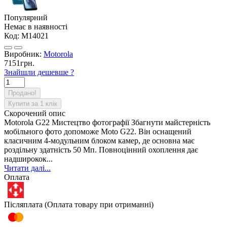
Популярний
Немає в наявності
Код:
M14021
Виробник:
Motorola
7151грн.
Знайшли дешевше ?
Продано!
Купити за 1 клiк
Скорочений опис
Motorola G22 Мистецтво фотографії Збагнути майстерність
мобільного фото допоможе Moto G22. Він оснащений
класичним 4-модульним блоком камер, де основна має
роздільну здатність 50 Мп. Повноцінний охоплення дає
надширокок...
Читати далі...
Оплата
Післяплата (Оплата товару при отриманні)