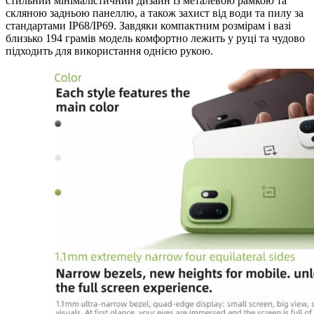
стильний мінімалістичний дизайн із металевою рамкою та
скляною задньою панеллю, а також захист від води та пилу за
стандартами IP68/IP69. Завдяки компактним розмірам і вазі
близько 194 грамів модель комфортно лежить у руці та чудово
підходить для використання однією рукою.