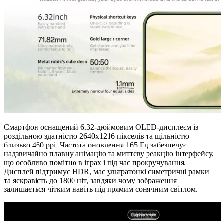
Смартфон оснащений 6.32-дюймовим OLED-дисплеєм із
роздільною здатністю 2640х1216 пікселів та щільністю
близько 460 ppi. Частота оновлення 165 Гц забезпечує
надзвичайно плавну анімацію та миттєву реакцію інтерфейсу,
що особливо помітно в іграх і під час прокручування.
Дисплей підтримує HDR, має ультратонкі симетричні рамки
та яскравість до 1800 ніт, завдяки чому зображення
залишається чітким навіть під прямим сонячним світлом.