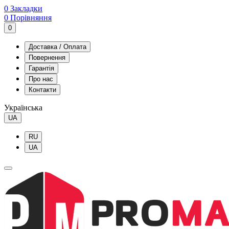
0
Закладки
0
Порівняння
0
Доставка / Оплата
Повернення
Гарантія
Про нас
Контакти
Українська
UA
RU
UA