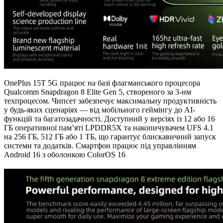
OnePlus 15T 5G працює на базі флагманського процесора
Qualcomm Snapdragon 8 Elite Gen 5, створеного за 3-нм
техпроцесом. Чипсет забезпечує максимальну продуктивність
у будь-яких сценаріях — від мобільного геймінгу до AI-
функцій та багатозадачності. Доступний у версіях із 12 або 16
ГБ оперативної пам’яті LPDDR5X та накопичувачем UFS 4.1
на 256 ГБ, 512 ГБ або 1 ТБ, що гарантує блискавичний запуск
системи та додатків. Смартфон працює під управлінням
Android 16 з оболонкою ColorOS 16