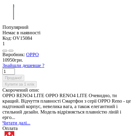
Популярний
Немає в наявності
Код:
OV15084
1
Виробник:
OPPO
10950грн.
Знайшли дешевше ?
Продано!
Купити за 1 клiк
Скорочений опис
OPPO RENO4 LITE OPPO RENO4 LITE Очевидно, ти
кращий. Відчуття плавності Смартфон з серії OPPO Reno - це
надтонкий корпус, невелика вага, а також елегантний і
стильний дизайн. Модель відрізняється плавністю ліній і
ерго...
Читати далі...
Оплата