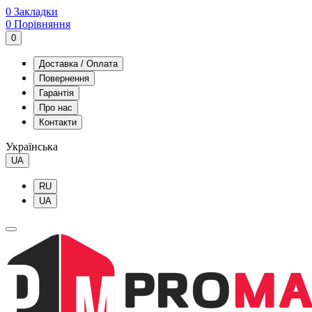
0
Закладки
0
Порівняння
0
Доставка / Оплата
Повернення
Гарантія
Про нас
Контакти
Українська
UA
RU
UA