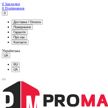
0
Закладки
0
Порівняння
0
Доставка / Оплата
Повернення
Гарантія
Про нас
Контакти
Українська
UA
RU
UA