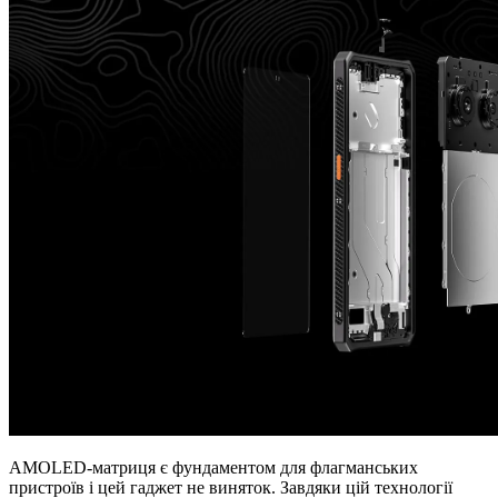
AMOLED-матриця є фундаментом для флагманських
пристроїв і цей гаджет не виняток. Завдяки цій технології