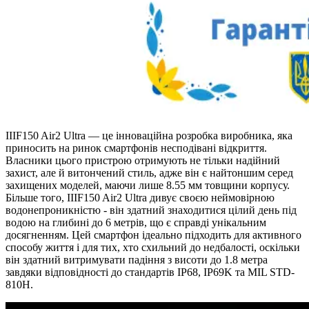
IIIF150 Air2 Ultra — це інноваційна розробка виробника, яка
приносить на ринок смартфонів несподівані відкриття.
Власники цього пристрою отримують не тільки надійний
захист, але й витончений стиль, адже він є найтоншим серед
захищених моделей, маючи лише 8.55 мм товщини корпусу.
Більше того, IIIF150 Air2 Ultra дивує своєю неймовірною
водонепроникністю - він здатний знаходитися цілий день під
водою на глибині до 6 метрів, що є справді унікальним
досягненням. Цей смартфон ідеально підходить для активного
способу життя і для тих, хто схильний до недбалості, оскільки
він здатний витримувати падіння з висоти до 1.8 метра
завдяки відповідності до стандартів IP68, IP69K та MIL STD-
810H.