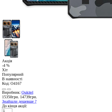
Акція
-4 %
Хіт
Популярний
В наявності
Код:
O4167
Виробник:
Oukitel
15350грн.
14739грн.
Знайшли дешевше ?
До кінця акції: