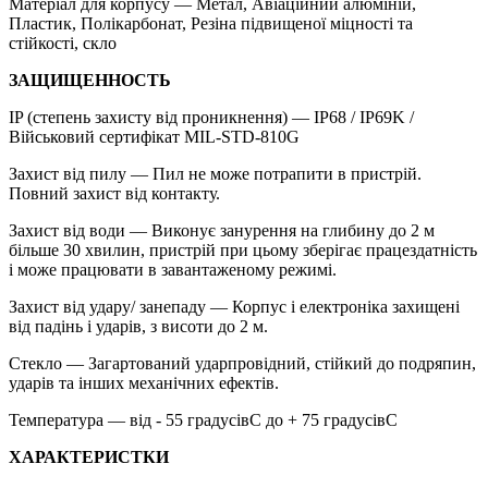
Матеріал для корпусу — Метал, Авіаційний алюміній,
Пластик, Полікарбонат, Резіна підвищеної міцності та
стійкості, скло
ЗАЩИЩЕННОСТЬ
IP (степень захисту від проникнення) — IP68 / IP69K /
Військовий сертифікат MIL-STD-810G
Захист від пилу — Пил не може потрапити в пристрій.
Повний захист від контакту.
Захист від води — Виконує занурення на глибину до 2 м
більше 30 хвилин, пристрій при цьому зберігає працездатність
і може працювати в завантаженому режимі.
Захист від удару/ занепаду — Корпус і електроніка захищені
від падінь і ударів, з висоти до 2 м.
Стекло — Загартований ударпровідний, стійкий до подряпин,
ударів та інших механічних ефектів.
Температура — від - 55 градусівC до + 75 градусівC
ХАРАКТЕРИСТКИ