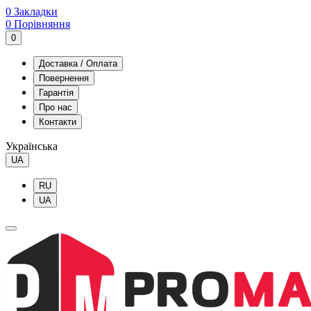
0
Закладки
0
Порівняння
0
Доставка / Оплата
Повернення
Гарантія
Про нас
Контакти
Українська
UA
RU
UA