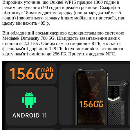
Виробник уточнив, що Oukitel WP15 працює 1300 годин в
режимі очікування і 90 годин в режимі розмови. Смартфон
підтримує 18-ватну дротну зарядку (повна зарядка займає 5
годин) і зворотнього зарядку інших мобільних пристроїв, при
цьому він важить 485 р.
Він обладнаний восьмиядерною однокристальною системою
Mediatek Dimensity 700 5G. Швидкість завантаження даних
становить 2,3 ГБ/с. Обйом пам' яті дорівнює 8 ГБ, місткість
флеш-пам'яті дорівнює 128 ГБ. Існує можливість встановити
карту пам'яті ємністю до 256 ГБ. Присутня додаток NFC.