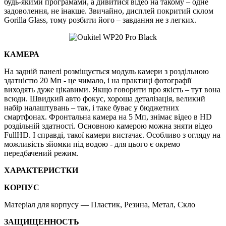
будь-якими програмами, а дивитися відео на такому – одне
задоволення, не інакше. Звичайно, дисплей покритий склом
Gorilla Glass, тому розбити його – завдання не з легких.
КАМЕРА
На задній панелі розміщується модуль камери з роздільною
здатністю 20 Мп - це чимало, і на практиці фотографії
виходять дуже цікавими. Якщо говорити про якість – тут вона
всюди. Швидкий авто фокус, хороша деталізація, великий
набір налаштувань – так, і таке буває у бюджетних
смартфонах. Фронтальна камера на 5 Мп, знімає відео в HD
роздільній здатності. Основною камерою можна зняти відео
FullHD. І справді, такої камери вистачає. Особливо з огляду на
можливість зйомки під водою - для цього є окремо
передбачений режим.
ХАРАКТЕРИСТКИ
КОРПУС
Матеріал для корпусу — Пластик, Резина, Метал, Скло
ЗАЩИЩЕННОСТЬ