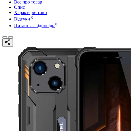
Все про товар
Опис
Характеристики
0
Відгуки
0
Питання - відповідь