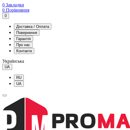
0
Закладки
0
Порівняння
0
Доставка / Оплата
Повернення
Гарантія
Про нас
Контакти
Українська
UA
RU
UA