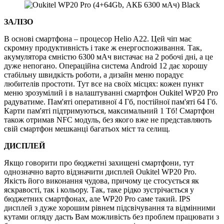
ЗАЛІЗО
В основі смартфона – процесор Helio A22. Цей чіп має
скромну продуктивність і таке ж енергоспоживання. Так,
акумулятора ємністю 6300 мАч вистачає на 2 робочі дні, а це
дуже непогано. Операційна система Android 12 дає хорошу
стабільну швидкість роботи, а дизайн меню порадує
любителів простоти. Тут все на своїх місцях: кожен пункт
меню зрозумілий і в налаштуванні смартфон Oukitel WP20 Pro
радуватиме. Пам'яті оперативної 4 Гб, постійної пам'яті 64 Гб.
Карти пам'яті підтримуються, максимальний 1 Тб! Смартфон
також отримав NFC модуль, без якого вже не представляють
свій смартфон мешканці багатьох міст та селищ.
ДИСПЛЕЙ
Якщо говорити про бюджетні захищені смартфони, тут
однозначно варто відзначити дисплей Oukitel WP20 Pro.
Якість його виконання чудова, причому це стосується як
яскравості, так і кольору. Так, таке рідко зустрічається у
бюджетних смартфонах, але WP20 Pro саме такий. IPS
дисплей з дуже хорошим рівнем підсвічування та відмінними
кутами огляду дасть Вам можливість без проблем працювати з