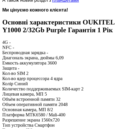
А також новий розділ з
планшетами
Ми цінуємо кожного клієнта!
Основні характеристики OUKITEL
Y1000 2/32Gb Purple Гарантія 1 Рік
4G
-
NFC
-
Беспроводная зарядка
-
Диагональ экрана, дюймы
6,09
Емкость аккумулятора
3600
Защита
-
Кол-во SIM
2
Кол-во ядер процессора
4 ядра
Колір
Синий
Количество поддерживаемых SIM-карт
2
Лицевая камера, МП
5
Объём встроенной памяти
32
Объем оперативной памяти
2048
Основная камера, МП
8/2
Платформа
MTK6580 / Mali-400
Разрешение экрана
1560x720
Тип устройства
Смартфон