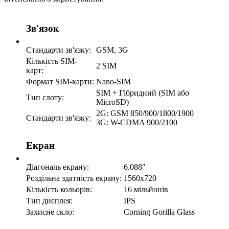
Зв'язок
Стандарти зв'язку:
GSM, 3G
Кількість SIM-
2 SIM
карт:
Формат SIM-карти:
Nano-SIM
SIM + Гібридний (SIM або
Тип слоту:
MicroSD)
2G: GSM 850/900/1800/1900
Стандарти зв'язку:
3G: W-CDMA 900/2100
Екран
Діагональ екрану:
6.088"
Роздільна здатність екрану:
1560x720
Кількість кольорів:
16 мільйонів
Тип дисплея:
IPS
Захисне скло:
Corning Gorilla Glass