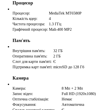
Процесор
Процесор:
MediaTek MT6580P
Кількість ядер:
4
Частота процесора:
1.3 ГГц
Графічний процесор:
Mali-400 MP2
Пам'ять
Внутрішня пам'ять:
32 ГБ
Оперативна пам'ять:
2 ГБ
Слот для карти пам'яті:
Є
Підтримка карт пам'яті:
microSD до 128 Гб
Камера
Камера:
8 Мп + 2 Мп
Запис відео:
Full HD (1920x1080)
Оптична стабілізація:
Немає
Фокусування:
Автоматична
Спалах основної камери:
Є