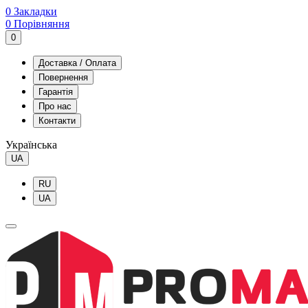
0
Закладки
0
Порівняння
0
Доставка / Оплата
Повернення
Гарантія
Про нас
Контакти
Українська
UA
RU
UA