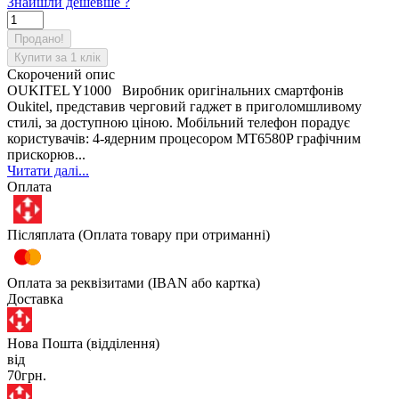
Знайшли дешевше ?
Продано!
Купити за 1 клiк
Скорочений опис
OUKITEL Y1000 Виробник оригінальних смартфонів
Oukitel, представив черговий гаджет в приголомшливому
стилі, за доступною ціною. Мобільний телефон порадує
користувачів: 4-ядерним процесором MT6580P графічним
прискорюв...
Читати далі...
Оплата
Післяплата (Оплата товару при отриманні)
Оплата за реквізитами (IBAN або картка)
Доставка
Нова Пошта (відділення)
від
70грн.