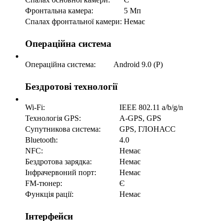
Фронтальна камера:
5 Мп
Спалах фронтальної камери:
Немає
Операційна система
Операційна система:
Android 9.0 (P)
Бездротові технології
Wi-Fi:
IEEE 802.11 a/b/g/n
Технологія GPS:
A-GPS, GPS
Супутникова система:
GPS, ГЛОНАСС
Bluetooth:
4.0
NFC:
Немає
Бездротова зарядка:
Немає
Інфрачервоний порт:
Немає
FM-тюнер:
Є
Функція рації:
Немає
Інтерфейси