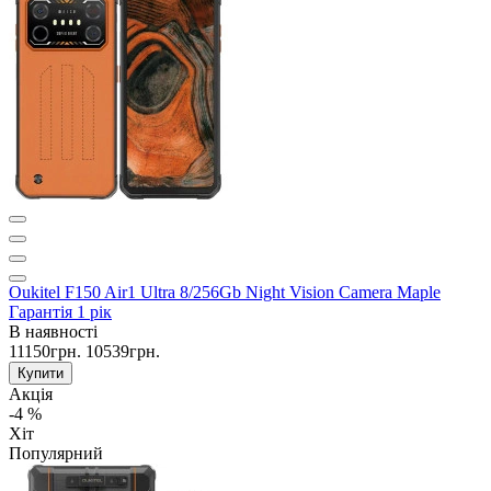
Oukitel F150 Air1 Ultra 8/256Gb Night Vision Camera Maple
Гарантія 1 рік
В наявності
11150грн.
10539грн.
Купити
Акція
-4 %
Хіт
Популярний