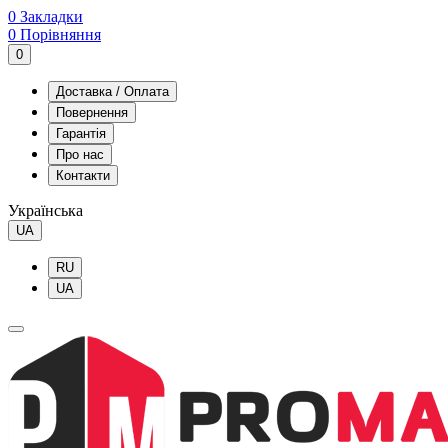
0
Закладки
0
Порівняння
0
Доставка / Оплата
Повернення
Гарантія
Про нас
Контакти
Українська
UA
RU
UA