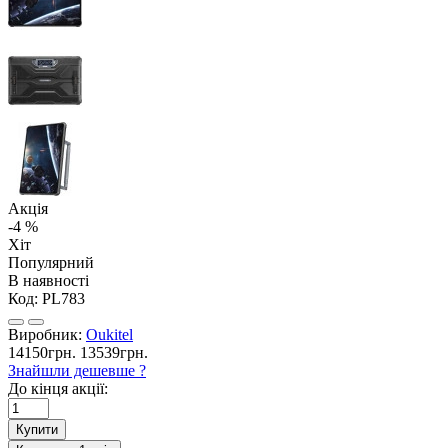
Акція
-4 %
Хіт
Популярний
В наявності
Код:
PL783
Виробник:
Oukitel
14150грн.
13539грн.
Знайшли дешевше ?
До кінця акції:
Купити