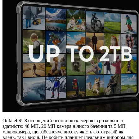
Oukitel RT8 оснащений основною камерою з роздільною
здатністю 48 МП, 20 МП камера нічного бачення та 5 МП
макрокамера, що забезпечує високу якість фотографій як
вдень, так і вночі. Це робить планшет ідеальним вибором для