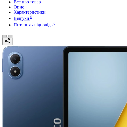
Все про товар
Опис
Характеристики
0
Відгуки
0
Питання - відповідь