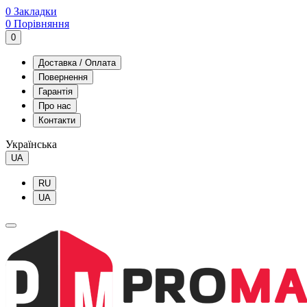
0
Закладки
0
Порівняння
0
Доставка / Оплата
Повернення
Гарантія
Про нас
Контакти
Українська
UA
RU
UA