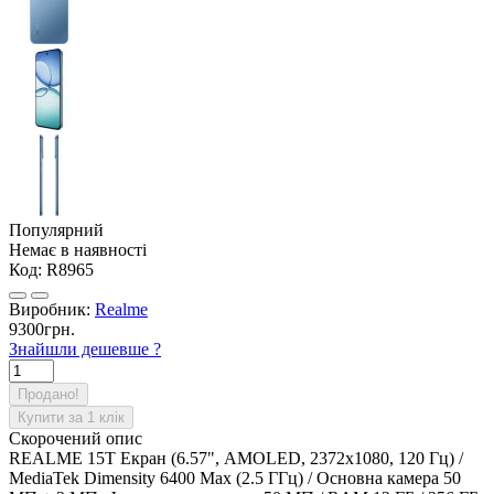
Популярний
Немає в наявності
Код:
R8965
Виробник:
Realme
9300грн.
Знайшли дешевше ?
Продано!
Купити за 1 клiк
Скорочений опис
REALME 15T Екран (6.57", AMOLED, 2372x1080, 120 Гц) /
MediaTek Dimensity 6400 Max (2.5 ГГц) / Основна камера 50