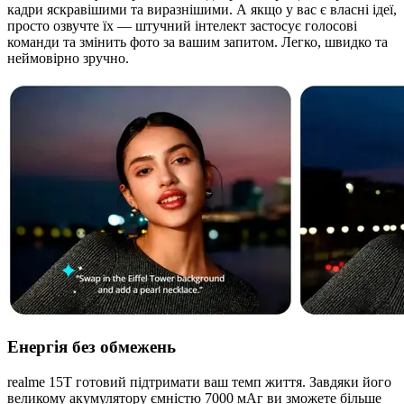
кадри яскравішими та виразнішими. А якщо у вас є власні ідеї,
просто озвучте їх — штучний інтелект застосує голосові
команди та змінить фото за вашим запитом. Легко, швидко та
неймовірно зручно.
Енергія без обмежень
realme 15T готовий підтримати ваш темп життя. Завдяки його
великому акумулятору ємністю 7000 мАг ви зможете більше