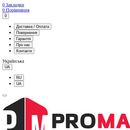
0
Закладки
0
Порівняння
0
Доставка / Оплата
Повернення
Гарантія
Про нас
Контакти
Українська
UA
RU
UA