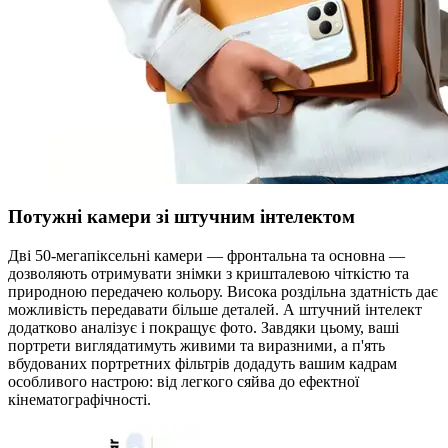
Потужні камери зі штучним інтелектом
Дві 50-мегапіксельні камери — фронтальна та основна —
дозволяють отримувати знімки з кришталевою чіткістю та
природною передачею кольору. Висока роздільна здатність дає
можливість передавати більше деталей. А штучний інтелект
додатково аналізує і покращує фото. Завдяки цьому, ваші
портрети виглядатимуть живими та виразними, а п'ять
вбудованих портретних фільтрів додадуть вашим кадрам
особливого настрою: від легкого сяйва до ефектної
кінематографічності.