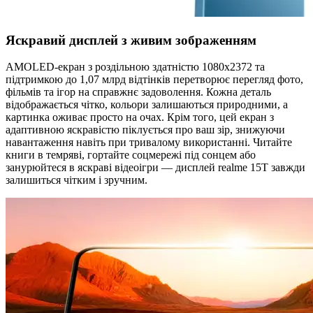
Яскравий дисплей з живим зображенням
AMOLED-екран з роздільною здатністю 1080х2372 та
підтримкою до 1,07 млрд відтінків перетворює перегляд фото,
фільмів та ігор на справжнє задоволення. Кожна деталь
відображається чітко, кольори залишаються природними, а
картинка оживає просто на очах. Крім того, цей екран з
адаптивною яскравістю піклується про ваш зір, знижуючи
навантаження навіть при тривалому використанні. Читайте
книги в темряві, гортайте соцмережі під сонцем або
занурюйтеся в яскраві відеоігри — дисплей realme 15T завжди
залишиться чітким і зручним.