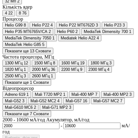
32 Мп
2
Кількість ядер
4
22
8
76
Процесор
Helio G99
8
Helio P22
4
Helio P22 MT6762D
3
Helio P23
3
Helio P35 MT6765V/CA
2
Helio P60
2
MediaTek Dimensity 700
1
MediaTek Dimensity 7050
1
Mediatek Helio A22
4
MediaTek Helio G85
5
Показати ще 13
Сховати
Частота процесора, МГц
1300 МГц
12
1500 МГц
8
1600 МГц
19
1800 МГц
3
1820 МГц
1
2000 МГц
36
2200 МГц
9
2300 МГц
4
2500 МГц
3
2600 МГц
1
Показати ще 1
Сховати
Відеопроцесор
Adreno 619
1
Mali T720 MP2
1
Mali-400 MP
7
Mali-400 MP2
3
Mali-G52
3
Mali-G52 MC2
4
Mali-G57
16
Mali-G57 MC2
7
Mali-G610 MC6
2
Mali-G71 MP2
3
Показати ще 7
Сховати
2000
-
10600
мА/год
Акумулятор, мА/год
-
мА/
год
Виберіть фільтри