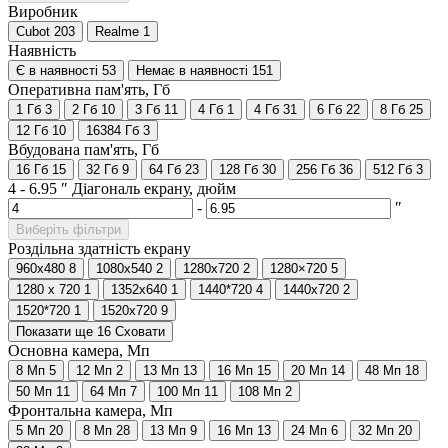
Виробник
Cubot
203
Realme
1
Наявність
Є в наявності
53
Немає в наявності
151
Оперативна пам'ять, Гб
1 Гб
3
2 Гб
10
3 Гб
11
4 Гб
1
4 Гб
31
6 Гб
22
8 Гб
25
12 Гб
10
16384 Гб
3
Вбудована пам'ять, Гб
16 Гб
15
32 Гб
9
64 Гб
23
128 Гб
30
256 Гб
36
512 Гб
3
4
-
6.95
″
Діагональ екрану, дюйм
-
″
Виберіть фільтри
Роздільна здатність екрану
960x480
8
1080x540
2
1280x720
2
1280×720
5
1280 х 720
1
1352x640
1
1440*720
4
1440x720
2
1520*720
1
1520x720
9
Показати ще 16
Сховати
Основна камера, Мп
8 Мп
5
12 Мп
2
13 Мп
13
16 Мп
15
20 Мп
14
48 Мп
18
50 Мп
11
64 Мп
7
100 Мп
11
108 Мп
2
Фронтальна камера, Мп
5 Мп
20
8 Мп
28
13 Мп
9
16 Мп
13
24 Мп
6
32 Мп
20