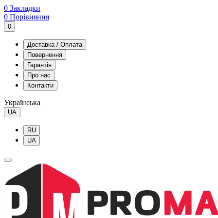
0
Закладки
0
Порівняння
0
Доставка / Оплата
Повернення
Гарантія
Про нас
Контакти
Українська
UA
RU
UA