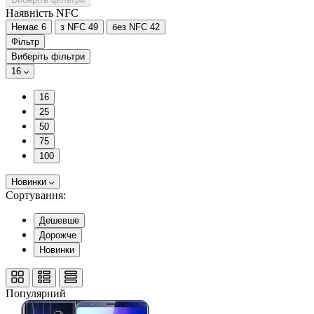
Наявність NFC
Немає
6
з NFC
49
без NFC
42
Фільтр
Виберіть фільтри
16
16
25
50
75
100
Новинки
Сортування:
Дешевше
Дорожче
Новинки
Популярний