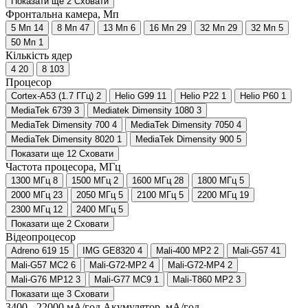
Показати ще 2
Сховати
Фронтальна камера, Мп
5 Мп
14
8 Мп
47
13 Мп
6
16 Мп
29
32 Мп
29
32 Мп
5
50 Мп
1
Кількість ядер
4
20
8
103
Процесор
Cortex-A53 (1.7 ГГц)
2
Helio G99
11
Helio P22
1
Helio P60
1
MediaTek 6739
3
Mediatek Dimensity 1080
3
MediaTek Dimensity 700
4
MediaTek Dimensity 7050
4
MediaTek Dimensity 8020
1
MediaTek Dimensity 900
5
Показати ще 12
Сховати
Частота процесора, МГц
1300 МГц
8
1500 МГц
2
1600 МГц
28
1800 МГц
5
2000 МГц
23
2050 МГц
5
2100 МГц
5
2200 МГц
19
2300 МГц
12
2400 МГц
5
Показати ще 2
Сховати
Відеопроцесор
Adreno 619
15
IMG GE8320
4
Mali-400 MP2
2
Mali-G57
41
Mali-G57 MC2
6
Mali-G72-MP2
4
Mali-G72-MP4
2
Mali-G76 MP12
3
Mali-G77 MC9
1
Mali-T860 MP2
3
Показати ще 3
Сховати
3400
-
22000
мА/год
Акумулятор, мА/год