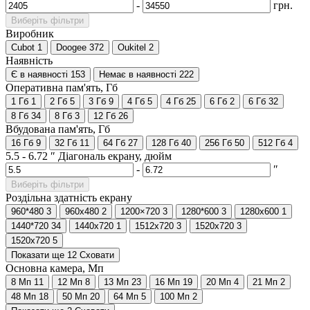
-
грн.
Виберіть фільтри
Виробник
Cubot
1
Doogee
372
Oukitel
2
Наявність
Є в наявності
153
Немає в наявності
222
Оперативна пам'ять, Гб
1 Гб
1
2 Гб
5
3 Гб
9
4 Гб
5
4 Гб
25
6 Гб
2
6 Гб
32
8 Гб
34
8 Гб
3
12 Гб
26
Вбудована пам'ять, Гб
16 Гб
9
32 Гб
11
64 Гб
27
128 Гб
40
256 Гб
50
512 Гб
4
5.5
-
6.72
″
Діагональ екрану, дюйм
-
″
Виберіть фільтри
Роздільна здатність екрану
960*480
3
960x480
2
1200×720
3
1280*600
3
1280x600
1
1440*720
34
1440x720
1
1512x720
3
1520x720
3
1520х720
5
Показати ще 12
Сховати
Основна камера, Мп
8 Мп
11
12 Мп
8
13 Мп
23
16 Мп
19
20 Мп
4
21 Мп
2
48 Мп
18
50 Мп
20
64 Мп
5
100 Мп
2