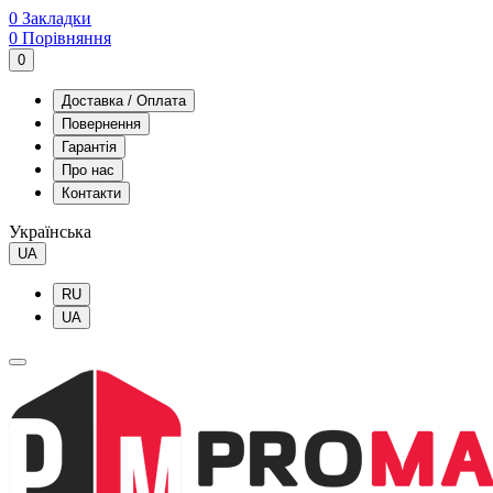
0
Закладки
0
Порівняння
0
Доставка / Оплата
Повернення
Гарантія
Про нас
Контакти
Українська
UA
RU
UA