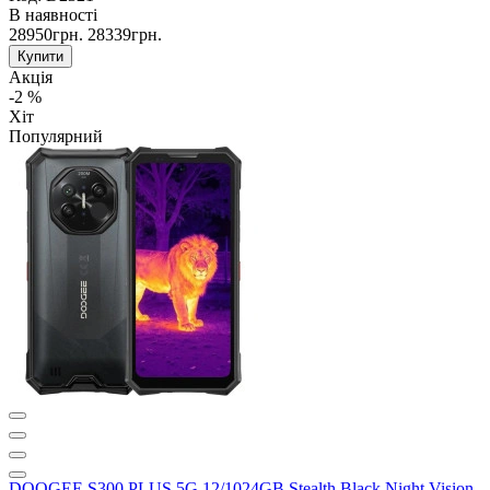
В наявності
28950грн.
28339грн.
Купити
Акція
-2 %
Хіт
Популярний
DOOGEE S300 PLUS 5G 12/1024GB Stealth Black Night Vision