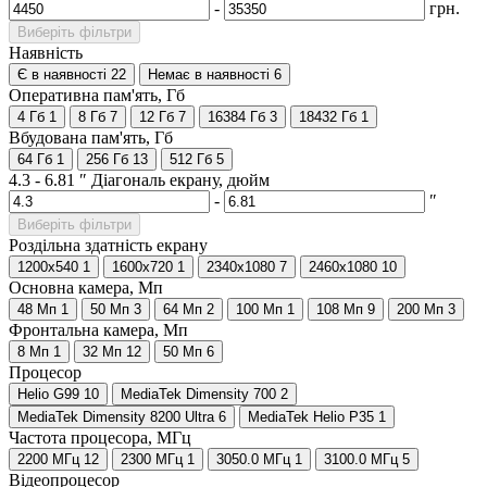
-
грн.
Виберіть фільтри
Наявність
Є в наявності
22
Немає в наявності
6
Оперативна пам'ять, Гб
4 Гб
1
8 Гб
7
12 Гб
7
16384 Гб
3
18432 Гб
1
Вбудована пам'ять, Гб
64 Гб
1
256 Гб
13
512 Гб
5
4.3
-
6.81
″
Діагональ екрану, дюйм
-
″
Виберіть фільтри
Роздільна здатність екрану
1200x540
1
1600x720
1
2340x1080
7
2460x1080
10
Основна камера, Мп
48 Мп
1
50 Мп
3
64 Мп
2
100 Мп
1
108 Мп
9
200 Мп
3
Фронтальна камера, Мп
8 Мп
1
32 Мп
12
50 Мп
6
Процесор
Helio G99
10
MediaTek Dimensity 700
2
MediaTek Dimensity 8200 Ultra
6
MediaTek Helio P35
1
Частота процесора, МГц
2200 МГц
12
2300 МГц
1
3050.0 МГц
1
3100.0 МГц
5
Відеопроцесор