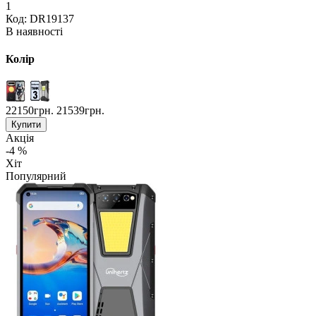
1
Код: DR19137
В наявності
Колір
22150грн.
21539грн.
Купити
Акція
-4 %
Хіт
Популярний