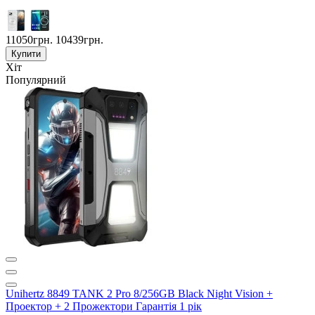
11050грн.
10439грн.
Купити
Хіт
Популярний
Unihertz 8849 TANK 2 Pro 8/256GB Black Night Vision +
Проектор + 2 Прожектори Гарантія 1 рік