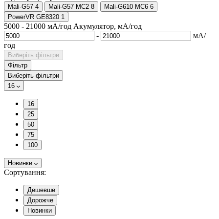
Mali-G57
4
Mali-G57 MC2
8
Mali-G610 MC6
6
PowerVR GE8320
1
5000
-
21000
мА/год
Акумулятор, мА/год
-
мА/
год
Виберіть фільтри
Фільтр
Виберіть фільтри
16
16
25
50
75
100
Новинки
Сортування:
Дешевше
Дорожче
Новинки