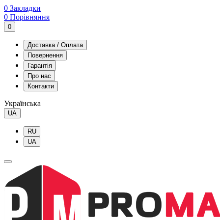
0
Закладки
0
Порівняння
0
Доставка / Оплата
Повернення
Гарантія
Про нас
Контакти
Українська
UA
RU
UA