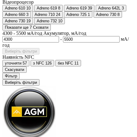
Відеопроцесор
Adreno 610
10
Adreno 619
8
Adreno 619
39
Adreno 642L
3
Adreno 660
3
Adreno 710
24
Adreno 725
1
Adreno 730
8
Adreno 730
19
Adreno 732
10
Показати ще 7
Сховати
4300
-
5500
мА/год
Акумулятор, мА/год
-
мА/
год
Виберіть фільтри
Наявність NFC
уточняти
57
з NFC
126
без NFC
11
Скасувати
Фільтр
Виберіть фільтри