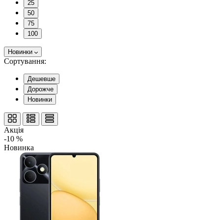
25
50
75
100
Новинки
Сортування:
Дешевше
Дорожче
Новинки
Акція
-10 %
Новинка