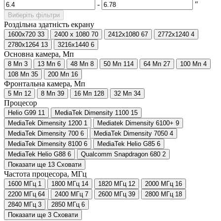
-
″
Виберіть фільтри
Роздільна здатність екрану
1600x720
33
2400 x 1080
70
2412х1080
67
2772x1240
4
2780x1264
13
3216x1440
6
Основна камера, Мп
8 Мп
3
13 Мп
6
48 Мп
8
50 Мп
114
64 Мп
27
100 Мп
4
108 Мп
35
200 Мп
16
Фронтальна камера, Мп
5 Мп
12
8 Мп
39
16 Мп
128
32 Мп
34
Процесор
Helio G99
11
MediaTek Dimensity 1100
15
MediaTek Dimensity 1200
1
Mediatek Dimensity 6100+
9
MediaTek Dimensity 700
6
MediaTek Dimensity 7050
4
MediaTek Dimensity 8100
6
MediaTek Helio G85
6
MediaTek Helio G88
6
Qualcomm Snapdragon 680
2
Показати ще 13
Сховати
Частота процесора, МГц
1600 МГц
1
1800 МГц
14
1820 МГц
12
2000 МГц
16
2200 МГц
64
2400 МГц
7
2600 МГц
39
2800 МГц
18
2840 МГц
3
2850 МГц
6
Показати ще 3
Сховати