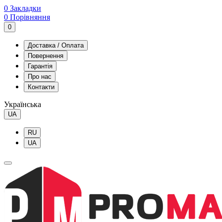
0
Закладки
0
Порівняння
0
Доставка / Оплата
Повернення
Гарантія
Про нас
Контакти
Українська
UA
RU
UA