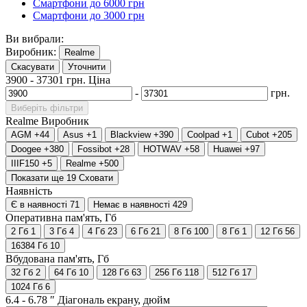
Смартфони до 6000 грн
Смартфони до 3000 грн
Ви вибрали:
Виробник:
Realme
Скасувати
Уточнити
3900
-
37301
грн.
Ціна
-
грн.
Виберіть фільтри
Realme
Виробник
AGM
+44
Asus
+1
Blackview
+390
Coolpad
+1
Cubot
+205
Doogee
+380
Fossibot
+28
HOTWAV
+58
Huawei
+97
IIIF150
+5
Realme
+500
Показати ще 19
Сховати
Наявність
Є в наявності
71
Немає в наявності
429
Оперативна пам'ять, Гб
2 Гб
1
3 Гб
4
4 Гб
23
6 Гб
21
8 Гб
100
8 Гб
1
12 Гб
56
16384 Гб
10
Вбудована пам'ять, Гб
32 Гб
2
64 Гб
10
128 Гб
63
256 Гб
118
512 Гб
17
1024 Гб
6
6.4
-
6.78
″
Діагональ екрану, дюйм