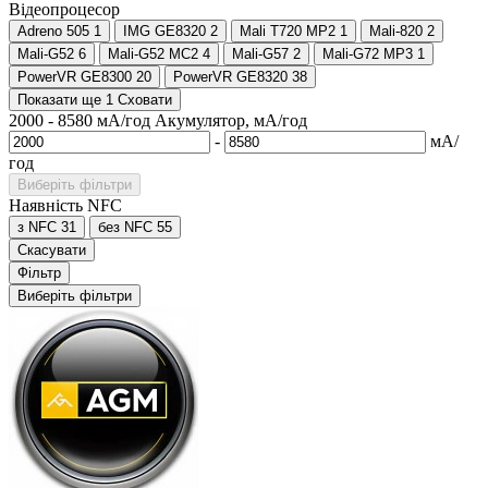
Відеопроцесор
Adreno 505
1
IMG GE8320
2
Mali T720 MP2
1
Mali-820
2
Mali-G52
6
Mali-G52 MC2
4
Mali-G57
2
Mali-G72 MP3
1
PowerVR GE8300
20
PowerVR GE8320
38
Показати ще 1
Сховати
2000
-
8580
мА/год
Акумулятор, мА/год
-
мА/
год
Виберіть фільтри
Наявність NFC
з NFC
31
без NFC
55
Скасувати
Фільтр
Виберіть фільтри