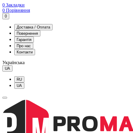
0
Закладки
0
Порівняння
0
Доставка / Оплата
Повернення
Гарантія
Про нас
Контакти
Українська
UA
RU
UA