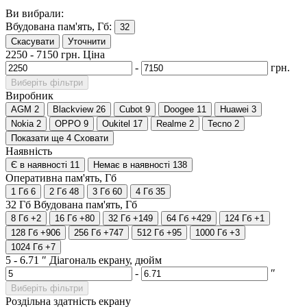
Ви вибрали:
Вбудована пам'ять, Гб:
32
Скасувати
Уточнити
2250
-
7150
грн.
Ціна
-
грн.
Виберіть фільтри
Виробник
AGM
2
Blackview
26
Cubot
9
Doogee
11
Huawei
3
Nokia
2
OPPO
9
Oukitel
17
Realme
2
Tecno
2
Показати ще 4
Сховати
Наявність
Є в наявності
11
Немає в наявності
138
Оперативна пам'ять, Гб
1 Гб
6
2 Гб
48
3 Гб
60
4 Гб
35
32 Гб
Вбудована пам'ять, Гб
8 Гб
+2
16 Гб
+80
32 Гб
+149
64 Гб
+429
124 Гб
+1
128 Гб
+906
256 Гб
+747
512 Гб
+95
1000 Гб
+3
1024 Гб
+7
5
-
6.71
″
Діагональ екрану, дюйм
-
″
Виберіть фільтри
Роздільна здатність екрану