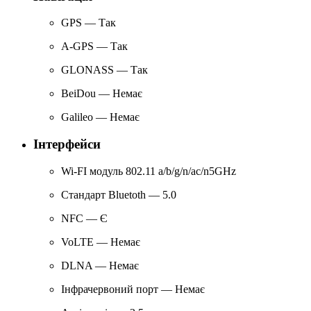
GPS — Так
A-GPS — Так
GLONASS — Так
BeiDou — Немає
Galileo — Немає
Інтерфейси
Wi-FI модуль 802.11 a/b/g/n/ac/n5GHz
Стандарт Bluetoth — 5.0
NFC — Є
VoLTE — Немає
DLNA — Немає
Інфрачервоний порт — Немає