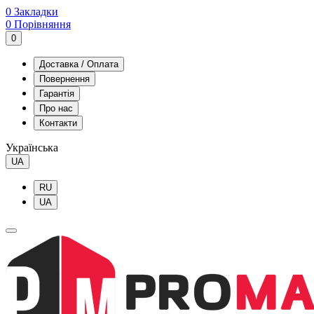
0
Закладки
0
Порівняння
0
Доставка / Оплата
Повернення
Гарантія
Про нас
Контакти
Українська
UA
RU
UA