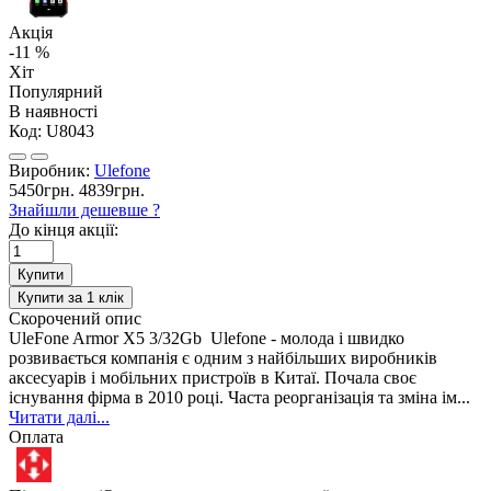
Акція
-11 %
Хіт
Популярний
В наявності
Код:
U8043
Виробник:
Ulefone
5450грн.
4839грн.
Знайшли дешевше ?
До кінця акції:
Купити
Купити за 1 клiк
Скорочений опис
UleFone Armor X5 3/32Gb Ulefone - молода і швидко
розвивається компанія є одним з найбільших виробників
аксесуарів і мобільних пристроїв в Китаї. Почала своє
існування фірма в 2010 році. Часта реорганізація та зміна ім...
Читати далі...
Оплата