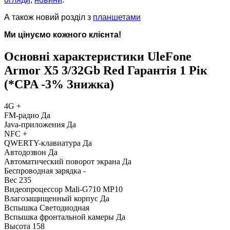
А також новий розділ з
планшетами
Ми цінуємо кожного клієнта!
Основні характеристики UleFone
Armor X5 3/32Gb Red Гарантія 1 Рік
(*CPA -3% Знижка)
4G
+
FM-радио
Да
Java-приложения
Да
NFC
+
QWERTY-клавиатура
Да
Автодозвон
Да
Автоматический поворот экрана
Да
Беспроводная зарядка
-
Вес
235
Видеопроцессор
Mali-G710 MP10
Влагозащищенный корпус
Да
Вспышка
Светодиодная
Вспышка фронтальной камеры
Да
Высота
158