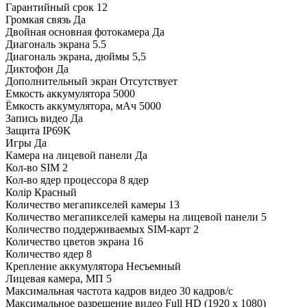
Гарантийный срок
12
Громкая связь
Да
Двойная основная фотокамера
Да
Диагональ экрана
5.5
Диагональ экрана, дюймы
5,5
Диктофон
Да
Дополнительный экран
Отсутствует
Емкость аккумулятора
5000
Ёмкость аккумулятора, мАч
5000
Запись видео
Да
Защита
IP69K
Игры
Да
Камера на лицевой панели
Да
Кол-во SIM
2
Кол-во ядер процессора
8 ядер
Колір
Красный
Количество мегапикселей камеры
13
Количество мегапикселей камеры на лицевой панели
5
Количество поддерживаемых SIM-карт
2
Количество цветов экрана
16
Количество ядер
8
Крепление аккумулятора
Несъемный
Лицевая камера, МП
5
Максимальная частота кадров видео
30 кадров/с
Максимальное разрешение видео
Full HD (1920 x 1080)