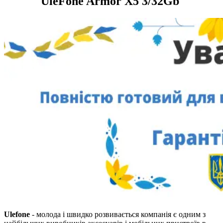
UleFone Armor X5 3/32Gb
Ulefone
- молода і швидко розвивається компанія є одним з