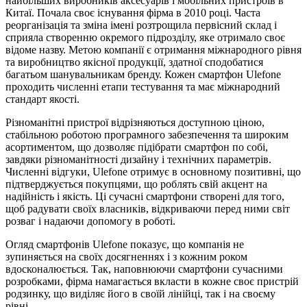
найбільших виробників аксесуарів і мобільних пристроїв в
Китаї. Почала своє існування фірма в 2010 році. Часта
реорганізація та зміна імені розтрощила первісний склад і
сприяла створенню окремого підрозділу, яке отримало своє
відоме назву. Метою компанії є отримання міжнародного рівня
та виробництво якісної продукції, здатної сподобатися
багатьом шанувальникам бренду. Кожен смартфон Ulefone
проходить численні етапи тестування та має міжнародний
стандарт якості.
Різноманітні пристрої відрізняються доступною ціною,
стабільною роботою програмного забезпечення та широким
асортиментом, що дозволяє підібрати смартфон по собі,
завдяки різноманітності дизайну і технічних параметрів.
Численні відгуки, Ulefone отримує в основному позитивні, що
підтверджується покупцями, що роблять свій акцент на
надійність і якість. Ці сучасні смартфони створені для того,
щоб радувати своїх власників, відкриваючи перед ними світ
розваг і надаючи допомогу в роботі.
Огляд смартфонів Ulefone показує, що компанія не
зупиняється на своїх досягненнях і з кожним роком
вдосконалюється. Так, наповнюючи смартфони сучасними
розробками, фірма намагається вкласти в кожне своє пристрій
родзинку, що виділяє його в своїй лінійці, так і на своєму
рівні.