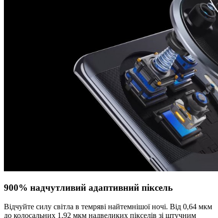
900% надчутливий адаптивний піксель
Відчуйте силу світла в темряві найтемнішої ночі. Від 0,64 мкм
до колосальних 1,92 мкм надвеликих пікселів зі штучним