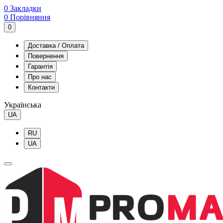
0
Закладки
0
Порівняння
0
Доставка / Оплата
Повернення
Гарантія
Про нас
Контакти
Українська
UA
RU
UA