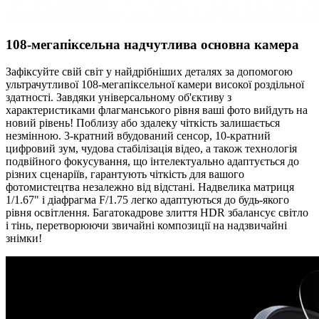
108-мегапіксельна надчутлива основна камера
Зафіксуйте свій світ у найдрібніших деталях за допомогою
ультрачутливої 108-мегапіксельної камери високої роздільної
здатності. Завдяки універсальному об'єктиву з
характеристиками флагманського рівня ваші фото вийдуть на
новий рівень! Поблизу або здалеку чіткість залишається
незмінною. 3-кратний вбудований сенсор, 10-кратний
цифровий зум, чудова стабілізація відео, а також технологія
подвійного фокусування, що інтелектуально адаптується до
різних сценаріїв, гарантують чіткість для вашого
фотомистецтва незалежно від відстані. Надвелика матриця
1/1.67" і діафрагма F/1.75 легко адаптуються до будь-якого
рівня освітлення. Багатокадрове злиття HDR збалансує світло
і тінь, перетворюючи звичайні композиції на надзвичайні
знімки!