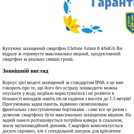
Купуючи захищений смартфон Ulefone Armor 8 4/64Gb Ви
відразу ж отримуєте максимально міцний, продуктивний
смартфон за реально смішні гроші.
Зовнішній вигляд
Корпус цієї моделі захищений за стандартом IP68, а це вже
говорить про те, що його без остраху пошкодити можна
опускати у воду, недбало користуватися і не розбити в
більшості випадків навіть після падіння з висоти до 1.5 метрів!
Прогумована задня панель, відмінно скомпонована
фронтальна з виступаючими бортиками - саме все це разом і
дозволяє смартфону бути максимально захищеним міцним. На
задній панелі розташовується потрійна камера зі спалахом,
знизу мультимедійний динамік. Смартфон комплектується
досить скромно, але є спеціальний шнурок для кріплення