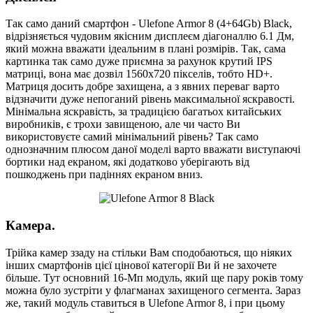
Так само даний смартфон - Ulefone Armor 8 (4+64Gb) Black,
відрізняється чудовим якісним дисплеєм діагоналлю 6.1 Дм,
який можна вважати ідеальним в плані розмірів. Так, сама
картинка так само дуже приємна за рахунок крутий IPS
матриці, вона має дозвіл 1560х720 пікселів, тобто HD+.
Матриця досить добре захищена, а з явних переваг варто
відзначити дуже непоганий рівень максимальної яскравості.
Мінімальна яскравість, за традицією багатьох китайських
виробників, є трохи завищеною, але чи часто Ви
використовуєте самий мінімальний рівень? Так само
однозначним плюсом даної моделі варто вважати виступаючі
бортики над екраном, які додатково уберігають від
пошкоджень при падіннях екраном вниз.
Камера.
Трійка камер ззаду на стільки Вам сподобаються, що ніяких
інших смартфонів цієї цінової категорії Ви й не захочете
більше. Тут основний 16-Мп модуль, який ще пару років тому
можна було зустріти у флагманах захищеного сегмента. Зараз
же, такий модуль ставиться в Ulefone Armor 8, і при цьому