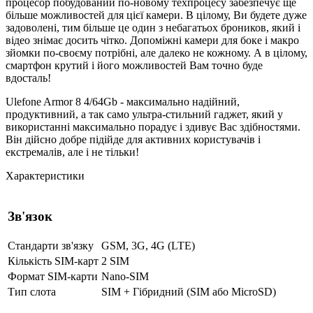
процесор побудований по-новому техпроцесу забезпечує ще
більше можливостей для цієї камери. В цілому, Ви будете дуже
задоволені, тим більше це один з небагатьох броников, який і
відео знімає досить чітко. Допоміжні камери для боке і макро
зйомки по-своєму потрібні, але далеко не кожному. А в цілому,
смартфон крутий і його можливостей Вам точно буде
вдосталь!
Ulefone Armor 8 4/64Gb - максимально надійний,
продуктивний, а так само ультра-стильний гаджет, який у
використанні максимально порадує і здивує Вас здібностями.
Він дійсно добре підійде для активних користувачів і
екстремалів, але і не тільки!
Характеристики
Зв'язок
Стандарти зв'язку
GSM, 3G, 4G (LTE)
Кількість SIM-карт
2 SIM
Формат SIM-карти
Nano-SIM
Тип слота
SIM + Гібридний (SIM або MicroSD)