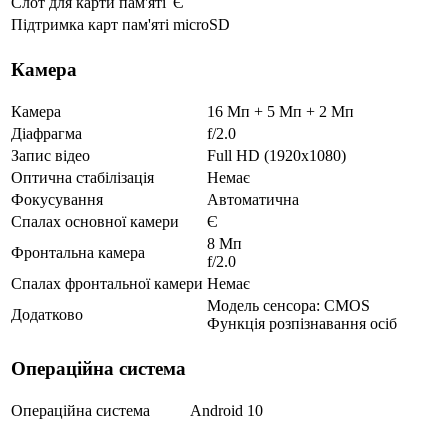
Слот для карти пам'яті
Є
Підтримка карт пам'яті
microSD
Камера
Камера
16 Мп + 5 Мп + 2 Мп
Діафрагма
f/2.0
Запис відео
Full HD (1920x1080)
Оптична стабілізація
Немає
Фокусування
Автоматична
Спалах основної камери
Є
8 Мп
Фронтальна камера
f/2.0
Спалах фронтальної камери
Немає
Модель сенсора: CMOS
Додатково
Функція розпізнавання осіб
Операційна система
Операційна система
Android 10