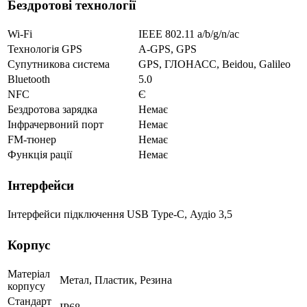
Бездротові технології
Wi-Fi
IEEE 802.11 a/b/g/n/ac
Технологія GPS
A-GPS, GPS
Супутникова система
GPS, ГЛОНАСС, Beidou, Galileo
Bluetooth
5.0
NFC
Є
Бездротова зарядка
Немає
Інфрачервоний порт
Немає
FM-тюнер
Немає
Функція рації
Немає
Інтерфейси
Інтерфейси підключення
USB Type-C, Аудіо 3,5
Корпус
Матеріал
Метал, Пластик, Резина
корпусу
Стандарт