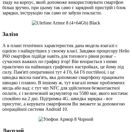
ззаду на корпус, який допоможе використовувати смартфон
більш зручно, при цьому так само є зарядний пристрій і блок
зарядки, інструкцію так само не забули покласти.
Залізо
А в плані технічних характеристик дана модель взагалі є
однією з найкрутіших у своєму класі. Завдяки процесору Helio
Р60 смартфон підійде навіть для топового рівня розваг -
сучасних важких по графіку ігор! Він впорається з ними
практично на найвищих графічних настройках, це йому під
силу. Пам'яті оперативної тут 4 Гб, 64 Гб постійної, і це
швидка якісна пам'ять, яка допоможе смартфону працювати
швидко і плавно. В іншому ж, тут взагалі немає проблемних
місць або вад: є тут чіп NFC для здійснення безконтактної
оплати, є і величезний акумулятор на 5580 маг, якого вистачає
спокійно на 2 дні. Підтримка 4G, швидка зарядка - все
присутнє, а керувати смартфоном Ви зможете за допомогою
операційної системи Android 10.
Дисплей