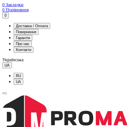
0
Закладки
0
Порівняння
0
Доставка / Оплата
Повернення
Гарантія
Про нас
Контакти
Українська
UA
RU
UA