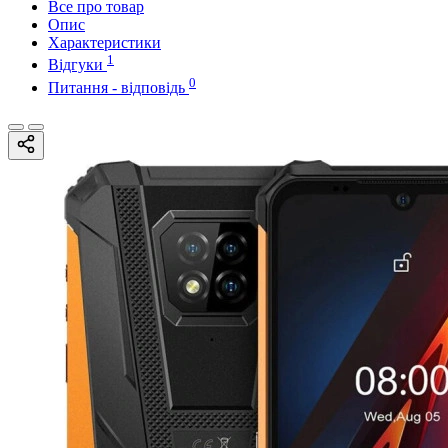
Все про товар
Опис
Характеристики
1
Відгуки
0
Питання - відповідь