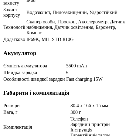
IP68
захисту
Захист
Водозахист, Пилозахищений, Ударостійкий
корпусу
Сканер особи, Гіроскоп, Акселерометр, Датчик
Технології
наближення, Датчик освітлення, Барометр,
Компас
Додатково
IP69K, MIL-STD-810G
Акумулятор
Ємність акумулятора
5500 mAh
Швидка зарядка
Є
Особливості швидкої зарядки
Fast charging 15W
Габарити і комплектація
Розміри
80.4 х 166 х 15 мм
Вага, г
300 г
Телефон
Зарядний пристрій
Комплектація
Інструкція
Гарантійний талон