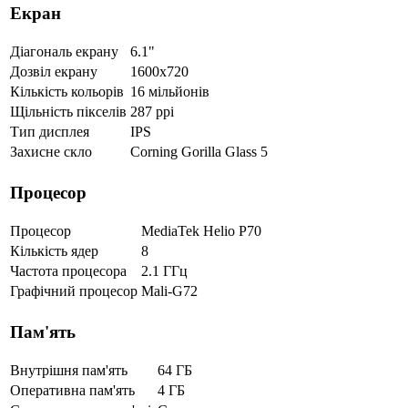
Екран
Діагональ екрану
6.1"
Дозвіл екрану
1600x720
Кількість кольорів
16 мільйонів
Щільність пікселів
287 ppi
Тип дисплея
IPS
Захисне скло
Corning Gorilla Glass 5
Процесор
Процесор
MediaTek Helio P70
Кількість ядер
8
Частота процесора
2.1 ГГц
Графічний процесор
Mali-G72
Пам'ять
Внутрішня пам'ять
64 ГБ
Оперативна пам'ять
4 ГБ