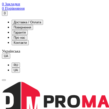
0
Закладки
0
Порівняння
0
Доставка / Оплата
Повернення
Гарантія
Про нас
Контакти
Українська
UA
RU
UA