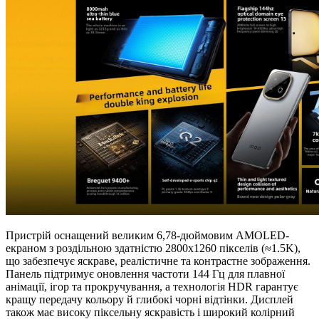
Пристрій оснащений великим 6,78-дюймовим AMOLED-
екраном з роздільною здатністю 2800х1260 пікселів (≈1.5K),
що забезпечує яскраве, реалістичне та контрастне зображення.
Панель підтримує оновлення частоти 144 Гц для плавної
анімації, ігор та прокручування, а технологія HDR гарантує
кращу передачу кольору й глибокі чорні відтінки. Дисплей
також має високу піксельну яскравість і широкий колірний