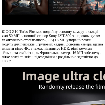
iQOO Z10 Turbo Plus має подвійну основну камеру, в складі
якої 50 МП основний сенсор Sony LYT-600 з широким кутом
та оптичною стабілізацією (OIS) і 8 МП ультраширокий
модуль для пейзажів і групових кадрів. Основна камера здатна
знімати відео 4K, а також підтримує HDR, різні режими
зйомки та стабілізацію. Фронтальна камера 16 МП забезпечує
чітке селфі та якісні відеодзвінки з роздільною здатністю до
1080p.