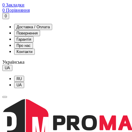
0
Закладки
0
Порівняння
0
Доставка / Оплата
Повернення
Гарантія
Про нас
Контакти
Українська
UA
RU
UA