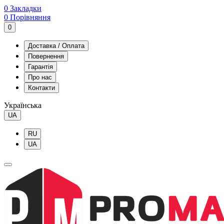
0
Закладки
0
Порівняння
0
Доставка / Оплата
Повернення
Гарантія
Про нас
Контакти
Українська
UA
RU
UA