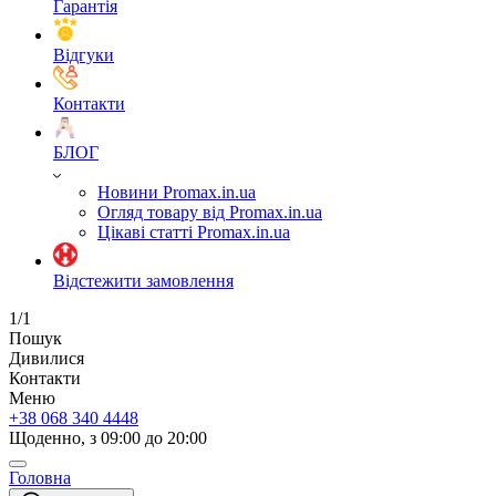
Гарантія
Відгуки
Контакти
БЛОГ
Новини Promax.in.ua
Огляд товару від Promax.in.ua
Цікаві статті Promax.in.ua
Відстежити замовлення
1/1
Пошук
Дивилися
Контакти
Меню
+38 068 340 4448
Щоденно, з 09:00 до 20:00
Головна