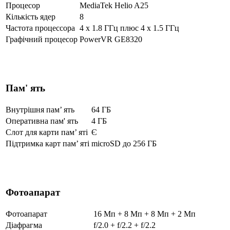
Процесор
MediaTek Helio A25
Кількість ядер
8
Частота процеcсора
4 x 1.8 ГГц плюс 4 x 1.5 ГГц
Графічний процесор
PowerVR GE8320
Пам' ять
Внутрішня пам’ ять
64 ГБ
Оперативна пам' ять
4 ГБ
Слот для карти пам’ яті
Є
Підтримка карт пам’ яті
microSD до 256 ГБ
Фотоапарат
Фотоапарат
16 Мп + 8 Мп + 8 Мп + 2 Мп
Діафрагма
f/2.0 + f/2.2 + f/2.2