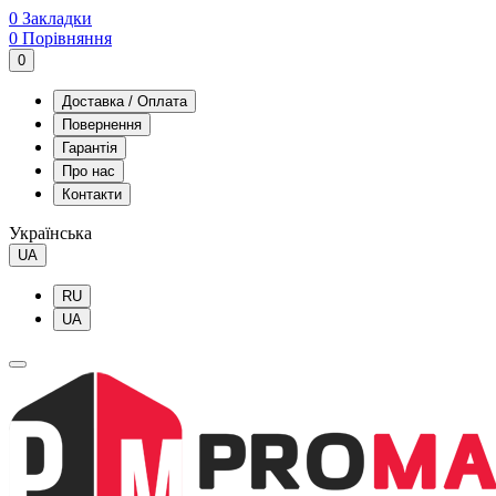
0
Закладки
0
Порівняння
0
Доставка / Оплата
Повернення
Гарантія
Про нас
Контакти
Українська
UA
RU
UA