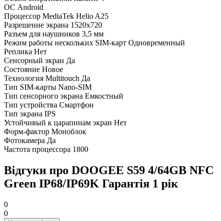
ОС
Android
Процессор
MediaTek Helio A25
Разрешение экрана
1520х720
Разъем для наушников
3,5 мм
Режим работы нескольких SIM-карт
Одновременный
Реплика
Нет
Сенсорный экран
Да
Состояние
Новое
Технология Multitouch
Да
Тип SIM-карты
Nano-SIM
Тип сенсорного экрана
Емкостный
Тип устройства
Смартфон
Тип экрана
IPS
Устойчивый к царапинам экран
Нет
Форм-фактор
Моноблок
Фотокамера
Да
Частота процессора
1800
Відгуки про DOOGEE S59 4/64GB NFC
Green IP68/IP69K Гарантія 1 рік
0
0