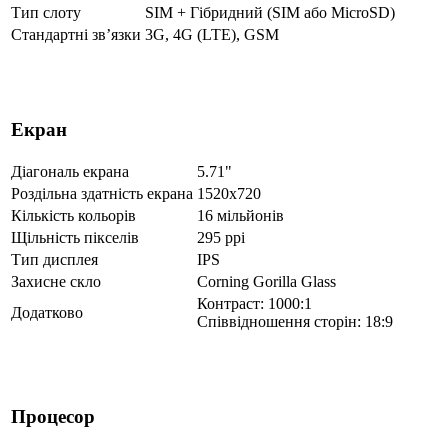
Тип слоту
SIM + Гібридний (SIM або MicroSD)
Стандартні зв’язки
3G, 4G (LTE), GSM
Екран
Діагональ екрана
5.71"
Роздільна здатність екрана
1520x720
Кількість кольорів
16 мільйонів
Щільність пікселів
295 ppi
Тип дисплея
IPS
Захисне скло
Corning Gorilla Glass
Контраст: 1000:1
Додатково
Співвідношення сторін: 18:9
Процесор