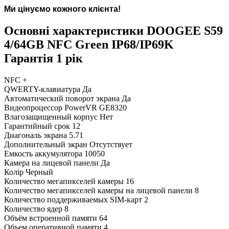
Ми цінуємо кожного клієнта!
Основні характеристики DOOGEE S59
4/64GB NFC Green IP68/IP69K
Гарантія 1 рік
NFC
+
QWERTY-клавиатура
Да
Автоматический поворот экрана
Да
Видеопроцессор
PowerVR GE8320
Влагозащищенный корпус
Нет
Гарантийный срок
12
Диагональ экрана
5.71
Дополнительный экран
Отсутствует
Емкость аккумулятора
10050
Камера на лицевой панели
Да
Колір
Черный
Количество мегапикселей камеры
16
Количество мегапикселей камеры на лицевой панели
8
Количество поддерживаемых SIM-карт
2
Количество ядер
8
Объём встроенной памяти
64
Объем оперативной памяти
4