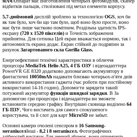
мАч
Аппарат має Виготовлення чотирьох фотомодулів, сканер
відбитків пальців, стилізовані під метал елементи корпусу.
5,7-дюймовий
дисплій зроблено за технологією
OGS
, хоч би
як там було, хоч би що там було, щоб воно було просте, воно
має бути лише частково помітним. Роздільна здатність IPS-
ексрану
(720 x 1520 пікселів)
и Точність зображення
прийнятна. Для сотника Цей екран вважається нормою, так і
автономність екрана додає. Екран стійкий до подряпин за
рахунок
Загартованого скла Gorilla Glass.
Енергоефективні технічні характеристики в обличчя
процесора
MediaTek Helio A25
, 4 ГБ
ОЗУ
і відеоадапттера
PowerVR GE 8320 додатково допомагають акумулятору в
фантастичні
10050mAh
надавати близько чотирьох-п'яти днів
активного використання гаджета (час роботи при постійному
використанні 14-16 годин). Допомогти зарядити такий
потужний акумулятор
функція швидкої зарядки
. В За
допомогою гри процесора і відеоадаптера ви зможете
встановити середню графіку. Внутрішні сховища виділено
64
ГБ
ПЗУ
, Чого вистачить для самого спокушеного
користувача, та й слот для карт
MicroSD
не забыт.
Основні камери очолені сенсором в
16
Samsung-
мегапіксел
Інші -
8,2 і 8 мегапіксел.
Фотографічних
здібностей вистачає Для денний зйомок, вони отримують