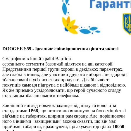
DOOGEE S59 - Ідеальне співвідношення ціни та якості
Смартфони в іншій країні Вартість
середнього сегменти Зазвичай діляться на дві категорії.
Представники першої групи хороші в декількох параметрах,
але слабкі в інших, але учасники другого вибори - це здорові і
збалансовані в усіх аспектах продукти. Для більшості
покупців саме ця підгрупа є найбільш цікавою і відповідною.
Як же приємно усвідомлювати, що герой сучасного огляду
став таким збалансованим телефоном.
Зовнішній вигляд новачок захищає від пилу та вологи за
стандартами
IP68
, що позитивно вплинуло на його міцність і
від'ємне на габаритах, ширини рам екрану. Але, порівнюючи
його з іншими "захищеними" можна сказати, що він має
прийомні габарити, враховуючи, що акумулятор цілих
10050