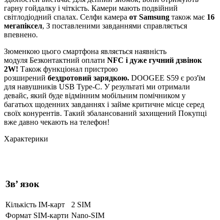
гарну гойдалку і чіткість. Камери мають подвійний
світлодіодний спалах. Селфи камера
от Samsung
також має
16
мегапіксел
, З поставленими завданнями справляється
впевнено.
Зюменкою цього смартфона являється наявність
модуля Безконтактний оплати
NFC і дуже гучний дзвінок
2W!
Також функціонал пристрою
розширений
бездротовий
зарядкою.
DOOGEE S59 є роз'їм
для навушників USB Type-C. У результаті ми отримали
девайс, який буде відмінним мобільним помічником у
багатьох щоденних завданнях і займе критичне місце серед
своїх конурентів. Такий збалансований захищений Покупці
вже давно чекають на телефон!
Характерики
Зв’ язок
Кількість IM-карт
2 SIM
Формат SIM-карти
Nano-SIM