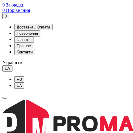
0
Закладки
0
Порівняння
0
Доставка / Оплата
Повернення
Гарантія
Про нас
Контакти
Українська
UA
RU
UA