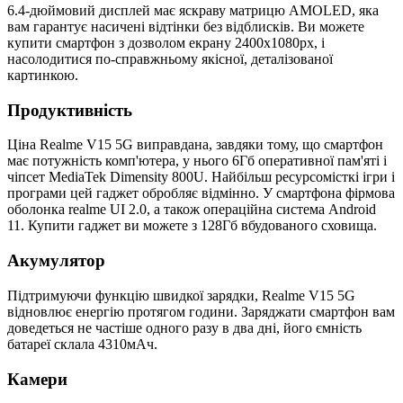
6.4-дюймовий дисплей має яскраву матрицю AMOLED, яка
вам гарантує насичені відтінки без відблисків. Ви можете
купити смартфон з дозволом екрану 2400х1080рх, і
насолодитися по-справжньому якісної, деталізованої
картинкою.
Продуктивність
Ціна Realme V15 5G виправдана, завдяки тому, що смартфон
має потужність комп'ютера, у нього 6Гб оперативної пам'яті і
чіпсет MediaTek Dimensity 800U. Найбільш ресурсомісткі ігри і
програми цей гаджет обробляє відмінно. У смартфона фірмова
оболонка realme UI 2.0, а також операційна система Android
11. Купити гаджет ви можете з 128Гб вбудованого сховища.
Акумулятор
Підтримуючи функцію швидкої зарядки, Realme V15 5G
відновлює енергію протягом години. Заряджати смартфон вам
доведеться не частіше одного разу в два дні, його ємність
батареї склала 4310мАч.
Камери