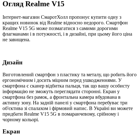
Огляд Realme V15
Інтернет-магазин СмаротХолл пропонує купити одну з
кращих новинок від Realme відносно недорого. Смартфон
Realme V15 5G може позмагатися з самими дорогими
флагманами і в потужності, і в дизайні, при цьому його ціна
не завищена.
Дизайн
Виготовлений смартфон з пластику та металу, що робить його
ергономічним і досить міцним перед ушкодженнями. У
смартфона є сканер відбитка пальця, так що вашу особисту
інформацію не зможуть переглядати сторонні. Екран у
смартфона без рамок, а фронтальна камера вбудована в
активну зону. На задній панелі у смартфона перебуває три
об'єктива зі спалахом і фірмовий напис. В Україні ви можете
придбати Realme V15 5G в помаранчевому, срібному і
чорному кольорі.
Екран