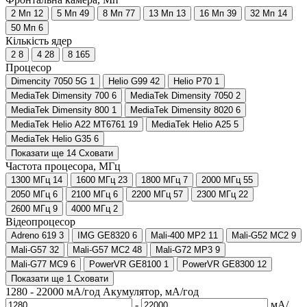
2 Мп
12
5 Мп
49
8 Мп
77
13 Мп
13
16 Мп
39
32 Мп
14
50 Мп
6
Кількість ядер
2
8
4
28
8
165
Процесор
Dimencity 7050 5G
1
Helio G99
42
Helio P70
1
MediaTek Dimensity 700
6
MediaTek Dimensity 7050
2
MediaTek Dimensity 800
1
MediaTek Dimensity 8020
6
MediaTek Helio A22 MT6761
19
MediaTek Helio A25
5
MediaTek Helio G35
6
Показати ще 14
Сховати
Частота процесора, МГц
1300 МГц
14
1600 МГц
23
1800 МГц
7
2000 МГц
55
2050 МГц
6
2100 МГц
6
2200 МГц
57
2300 МГц
22
2600 МГц
9
4000 МГц
2
Відеопроцесор
Adreno 619
3
IMG GE8320
6
Mali-400 MP2
11
Mali-G52 MC2
9
Mali-G57
32
Mali-G57 MC2
48
Mali-G72 MP3
9
Mali-G77 MC9
6
PowerVR GE8100
1
PowerVR GE8300
12
Показати ще 1
Сховати
1280
-
22000
мА/год
Акумулятор, мА/год
-
мА/