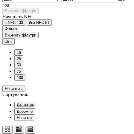
год
Виберіть фільтри
Наявність NFC
з NFC
133
без NFC
51
Фільтр
Виберіть фільтри
16
16
25
50
75
100
Новинки
Сортування:
Дешевше
Дорожче
Новинки