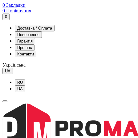
0
Закладки
0
Порівняння
0
Доставка / Оплата
Повернення
Гарантія
Про нас
Контакти
Українська
UA
RU
UA