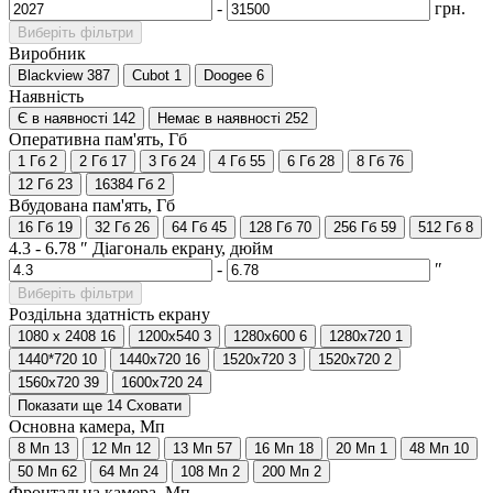
-
грн.
Виберіть фільтри
Виробник
Blackview
387
Cubot
1
Doogee
6
Наявність
Є в наявності
142
Немає в наявності
252
Оперативна пам'ять, Гб
1 Гб
2
2 Гб
17
3 Гб
24
4 Гб
55
6 Гб
28
8 Гб
76
12 Гб
23
16384 Гб
2
Вбудована пам'ять, Гб
16 Гб
19
32 Гб
26
64 Гб
45
128 Гб
70
256 Гб
59
512 Гб
8
4.3
-
6.78
″
Діагональ екрану, дюйм
-
″
Виберіть фільтри
Роздільна здатність екрану
1080 x 2408
16
1200x540
3
1280x600
6
1280x720
1
1440*720
10
1440x720
16
1520x720
3
1520х720
2
1560x720
39
1600x720
24
Показати ще 14
Сховати
Основна камера, Мп
8 Мп
13
12 Мп
12
13 Мп
57
16 Мп
18
20 Мп
1
48 Мп
10
50 Мп
62
64 Мп
24
108 Мп
2
200 Мп
2
Фронтальна камера, Мп